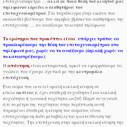
αλλά σε ποια θέση του κινητού μας
επιταχυνσιόμετρο …
τηλεφώνου εδρεύει ο αισθητήρας του
επιταχυνσιομέτρου
. Για παράδειγμα στην εικόνα που
ακολουθεί βλέπουμε που ακριβώς βρίσκεται αισθητήρας της
επιτάχυνσης … αν ανοίξουμε το κινητό τηλέφωνο:
Το ερώτημα που προκύπτει είναι
υπάρχει τρόπος να
:
προσδιορίσουμε την θέση του επιταχυνσιομέτρου στο
τηλέφωνό μας, χωρίς να το ανοίξουμε (δηλαδή χωρίς να
το καταστρέψουμε)
;
απάντηση
Η
είναι καταφατική, αρκεί να εφαρμόσουμε τις
κεντρομόλο
γνώσεις που έχουμε σχετικά με την
επιτάχυνση
.
Ένα σώμα που εκτελεί ομαλή κυκλική κίνηση σε
ακτίνας r
κύκλο
, έχει σταθερή συχνότητα f και κυκλική
συχνότητα ή γωνιακή ταχύτητα ω=2πf. Παρά το γεγονός
ό,τι το μέτρο της ταχύτητας στην περίπτωση αυτή
παραμένει σταθερό, η κίνηση του σώματος είναι
επιταχυνόμενη διότι μεταβάλλεται η κατεύθυνση της
ταχύτητας. Την επιτάχυνση στην ομαλή κυκλική κίνηση την