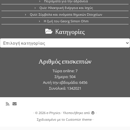
Πειράματα για την αδράνεια
Quiz: Ηλεκτρική Ενέργεια και Ισχύς
Quiz: Σύμβολα και ονόματα Χημικών Στοιχείων
Η ζωή του Georg Simon Ohm
Kατηγορίες
Kατηγορίες
Αριθμός επισκεπτών
Τώρα online: 7
Σήμερα: 504
Αυτή την εβδομάδα: 6456
Συνολικά: 1342021
·
© 2026
e-Physics
·
Υλοποιήθηκε από
·
Σχεδιασμένο με το
Customizr theme
·