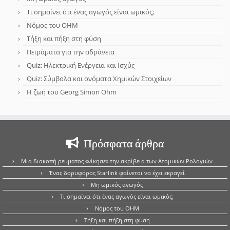
Τι σημαίνει ότι ένας αγωγός είναι ωμικός;
Νόμος του OHM
Τήξη και πήξη στη φύση
Πειράματα για την αδράνεια
Quiz: Ηλεκτρική Ενέργεια και Ισχύς
Quiz: Σύμβολα και ονόματα Χημικών Στοιχείων
Η ζωή του Georg Simon Ohm
Πρόσφατα άρθρα
Μια διακοπή ρεύματος «νίκησε» την ακρίβεια των Ατομικών Ρολογιών
Ένας δορυφόρος Starlink φαίνεται να έχει εκραγεί
Μη ωμικός αγωγός
Τι σημαίνει ότι ένας αγωγός είναι ωμικός;
Νόμος του OHM
Τήξη και πήξη στη φύση