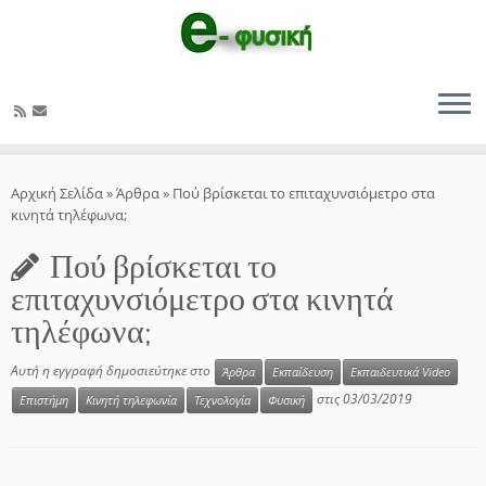
Μετάβαση
στο
Αρχική Σελίδα
»
Άρθρα
»
Πού βρίσκεται το επιταχυνσιόμετρο στα
περιεχόμενο
κινητά τηλέφωνα;
Πού βρίσκεται το
επιταχυνσιόμετρο στα κινητά
τηλέφωνα;
Αυτή η εγγραφή δημοσιεύτηκε στο
Άρθρα
Εκπαίδευση
Εκπαιδευτικά Video
στις
03/03/2019
Επιστήμη
Κινητή τηλεφωνία
Τεχνολογία
Φυσική