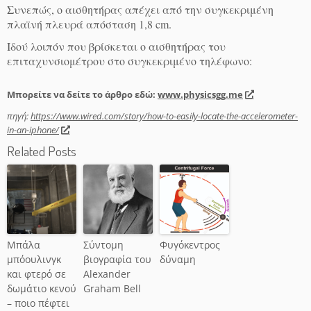
Συνεπώς, ο αισθητήρας απέχει από την συγκεκριμένη
πλαϊνή πλευρά απόσταση 1,8 cm.
Iδού λοιπόν που βρίσκεται ο αισθητήρας του
επιταχυνσιομέτρου στο συγκεκριμένο τηλέφωνο:
Μπορείτε να δείτε το άρθρο εδώ:
www.physicsgg.me
πηγή:
https://www.wired.com/story/how-to-easily-locate-the-accelerometer-
in-an-iphone/
Related Posts
Μπάλα
Σύντομη
Φυγόκεντρος
μπόουλινγκ
βιογραφία του
δύναμη
και φτερό σε
Alexander
δωμάτιο κενού
Graham Bell
– ποιο πέφτει