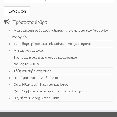
Πρόσφατα άρθρα
Μια διακοπή ρεύματος «νίκησε» την ακρίβεια των Ατομικών
Ρολογιών
Ένας δορυφόρος Starlink φαίνεται να έχει εκραγεί
Μη ωμικός αγωγός
Τι σημαίνει ότι ένας αγωγός είναι ωμικός;
Νόμος του OHM
Τήξη και πήξη στη φύση
Πειράματα για την αδράνεια
Quiz: Ηλεκτρική Ενέργεια και Ισχύς
Quiz: Σύμβολα και ονόματα Χημικών Στοιχείων
Η ζωή του Georg Simon Ohm