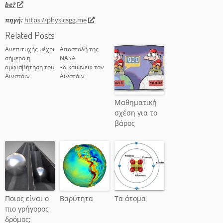
be?
πηγή:
https://physicsgg.me
Related Posts
Ανεπιτυχής μέχρι
Αποστολή της
σήμερα η
NASA
αμφισβήτηση του
«δικαιώνει» τον
Αϊνστάιν
Αϊνστάιν
Μαθηματική
σχέση για το
βάρος
Ποιος είναι ο
Βαρύτητα
Τα άτομα
πιο γρήγορος
δρόμος;