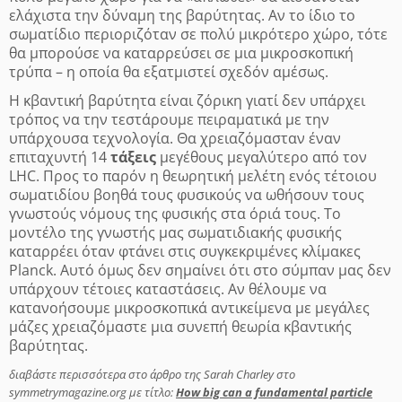
ελάχιστα την δύναμη της βαρύτητας. Αν το ίδιο το
σωματίδιο περιοριζόταν σε πολύ μικρότερο χώρο, τότε
θα μπορούσε να καταρρεύσει σε μια μικροσκοπική
τρύπα – η οποία θα εξατμιστεί σχεδόν αμέσως.
Η κβαντική βαρύτητα είναι ζόρικη γιατί δεν υπάρχει
τρόπος να την τεστάρουμε πειραματικά με την
υπάρχουσα τεχνολογία. Θα χρειαζόμασταν έναν
επιταχυντή 14
τάξεις
μεγέθους μεγαλύτερο από τον
LHC. Προς το παρόν η θεωρητική μελέτη ενός τέτοιου
σωματιδίου βοηθά τους φυσικούς να ωθήσουν τους
γνωστούς νόμους της φυσικής στα όριά τους.
Το
μοντέλο της γνωστής μας σωματιδιακής φυσικής
καταρρέει όταν φτάνει στις συγκεκριμένες κλίμακες
Planck. Αυτό όμως δεν σημαίνει ότι στο σύμπαν μας δεν
υπάρχουν τέτοιες καταστάσεις. Αν θέλουμε να
κατανοήσουμε μικροσκοπικά αντικείμενα με μεγάλες
μάζες χρειαζόμαστε μια συνεπή θεωρία κβαντικής
βαρύτητας.
διαβάστε περισσότερα στο άρθρο της Sarah Charley στο
symmetrymagazine.org με τίτλο:
How big can a fundamental particle