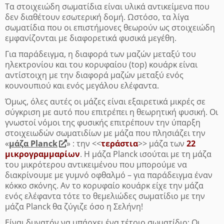
Τα στοιχειώδη σωματίδια είναι υλικά αντικείμενα που
δεν διαθέτουν εσωτερική δομή. Ωστόσο, τα λίγα
σωματίδια που οι επιστήμονες θεωρούν ως στοιχειώδη
εμφανίζονται με διαφορετικά φυσικά μεγέθη.
Για παράδειγμα, η διαφορά των μαζών μεταξύ του
ηλεκτρονίου και του κορυφαίου (top) κουάρκ είναι
αντίστοιχη με την διαφορά μαζών μεταξύ ενός
κουνουπιού και ενός μεγάλου ελέφαντα.
Όμως, όλες αυτές οι μάζες είναι εξαιρετικά μικρές σε
σύγκριση με αυτό που επιτρέπει η θεωρητική φυσική. Οι
γνωστοί νόμοι της φυσικής επιτρέπουν την ύπαρξη
στοιχειωδών σωματιδίων με μάζα που πλησιάζει την
«
μάζα Planck
» : την <<
τεράστια
>> μάζα των
22
μικρογραμμαρίων
. Η μάζα Planck ισούται με τη μάζα
του μικρότερου αντικειμένου που μπορούμε να
διακρίνουμε με γυμνό οφθαλμό – για παράδειγμα έναν
κόκκο σκόνης.
Αν το κορυφαίο κουάρκ είχε την μάζα
ενός ελέφαντα τότε το θεμελιώδες σωματίδιο με την
μάζα Planck θα ζύγιζε όσο η Σελήνη!
Είναι δυνατόν να υπάρχει ένα τέτοιο σωματίδιο; Οι