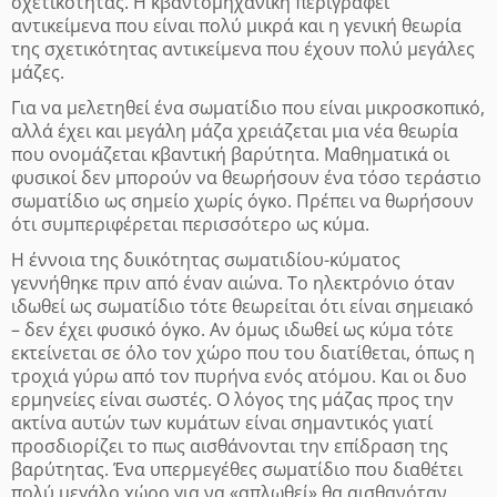
σχετικότητας. Η κβαντομηχανική περιγράφει
αντικείμενα που είναι πολύ μικρά και η γενική θεωρία
της σχετικότητας αντικείμενα που έχουν πολύ μεγάλες
μάζες.
Για να μελετηθεί ένα σωματίδιο που είναι μικροσκοπικό,
αλλά έχει και μεγάλη μάζα χρειάζεται μια νέα θεωρία
που ονομάζεται κβαντική βαρύτητα. Μαθηματικά οι
φυσικοί δεν μπορούν να θεωρήσουν ένα τόσο τεράστιο
σωματίδιο ως σημείο χωρίς όγκο. Πρέπει να θωρήσουν
ότι συμπεριφέρεται περισσότερο ως κύμα.
Η έννοια της δυικότητας σωματιδίου-κύματος
γεννήθηκε πριν από έναν αιώνα. Το ηλεκτρόνιο όταν
ιδωθεί ως σωματίδιο τότε θεωρείται ότι είναι σημειακό
– δεν έχει φυσικό όγκο. Αν όμως ιδωθεί ως κύμα τότε
εκτείνεται σε όλο τον χώρο που του διατίθεται, όπως η
τροχιά γύρω από τον πυρήνα ενός ατόμου. Και οι δυο
ερμηνείες είναι σωστές. Ο λόγος της μάζας προς την
ακτίνα αυτών των κυμάτων είναι σημαντικός γιατί
προσδιορίζει το πως αισθάνονται την επίδραση της
βαρύτητας. Ένα υπερμεγέθες σωματίδιο που διαθέτει
πολύ μεγάλο χώρο για να «απλωθεί» θα αισθανόταν