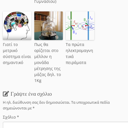
Γυμνασίου)
Γιατί το
Πως θα
Τα πρώτα
μετρικό
ορίζεται στο
ηλεκτρομαγνη
σύστημα είναι
μέλλον η
τικά
σημαντικό
μονάδα
πειράματα
μέτρησης της
μάζας δηλ. το
1Kg
Γράψτε ένα σχόλιο
Η ηλ. διεύθυνση σας δεν δημοσιεύεται.
Τα υποχρεωτικά πεδία
σημειώνονται με
*
Σχόλιο
*