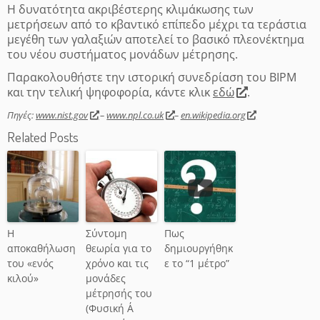
Η δυνατότητα ακριβέστερης κλιμάκωσης των
μετρήσεων από το κβαντικό επίπεδο μέχρι τα τεράστια
μεγέθη των γαλαξιών αποτελεί το βασικό πλεονέκτημα
του νέου συστήματος μονάδων μέτρησης.
Παρακολουθήστε την ιστορική συνεδρίαση του ΒΙΡΜ
και την τελική ψηφοφορία, κάντε κλικ
εδώ
.
Πηγές:
www.nist.gov
–
www.npl.co.uk
–
en.wikipedia.org
Related Posts
Η
Σύντομη
Πως
αποκαθήλωση
θεωρία για το
δημιουργήθηκ
του «ενός
χρόνο και τις
ε το “1 μέτρο”
κιλού»
μονάδες
μέτρησής του
(Φυσική Α΄