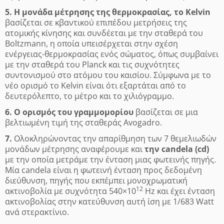
5. Η μονάδα μέτρησης της θερμοκρασίας, το Κelvin
βασίζεται σε κβαντικού επιπέδου μετρήσεις της
ατομικής κίνησης και συνδέεται με την σταθερά του
Boltzmann, η οποία υπεισέρχεται στην σχέση
ενέργειας-θερμοκρασίας ενός σώματος, όπως συμβαίνει
με την σταθερά του Planck και τις συχνότητες
συντονισμού στο ατόμου του καισίου. Σύμφωνα με το
νέο ορισμό το Kelvin είναι ότι εξαρτάται από το
δευτερόλεπτο, το μέτρο και το χιλιόγραμμο.
6. Ο ορισμός του γραμμομορίου
βασίζεται σε μια
βελτιωμένη τιμή της σταθεράς Avogadro.
7.
Ολοκληρώνοντας την απαρίθμηση των 7 θεμελιωδών
μονάδων μέτρησης αναφέρουμε και
την candela (cd)
με την οποία μετράμε την ένταση μιας φωτεινής πηγής.
Mία candela είναι η φωτεινή ένταση προς δεδομένη
διεύθυνση, πηγής που εκπέμπει μονοχρωματική
12
ακτινοβολία με συχνότητα 540×10
Hz και έχει ένταση
ακτινοβολίας στην κατεύθυνση αυτή ίση με 1/683 Watt
ανά στερακτίνιο.