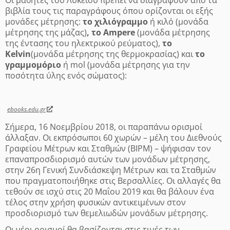
Οι μαθητές του Λυκείου πρέπει να διαγράψουν από τα
βιβλία τους τις παραγράφους όπου ορίζονται οι εξής
μονάδες μέτρησης:
το χιλιόγραμμο
ή κιλό (μονάδα
μέτρησης της μάζας)
, το Ampere
(μονάδα μέτρησης
της έντασης του ηλεκτρικού ρεύματος),
το
Kelvin
(μονάδα μέτρησης της θερμοκρασίας) και
το
γραμμομόριο
ή mol (μονάδα μέτρησης για την
ποσότητα ύλης ενός σώματος):
ebooks.edu.gr
Σήμερα, 16 Νοεμβρίου 2018, οι παραπάνω ορισμοί
άλλαξαν. Οι εκπρόσωποι 60 χωρών – μέλη του Διεθνούς
Γραφείου Μέτρων και Σταθμών (ΒΙΡΜ) – ψήφισαν τον
επαναπροσδιορισμό αυτών των μονάδων μέτρησης,
στην 26η Γενική Συνδιάσκεψη Μέτρων και τα Σταθμών
που πραγματοποιήθηκε στις Βερσαλλίες. Οι αλλαγές θα
τεθούν σε ισχύ στις 20 Μαΐου 2019 και θα βάλουν ένα
τέλος στην χρήση φυσικών αντικειμένων στον
προσδιορισμό των θεμελιωδών μονάδων μέτρησης.
Oι νέοι ορισμοί θα βασίζονται στις τιμές των