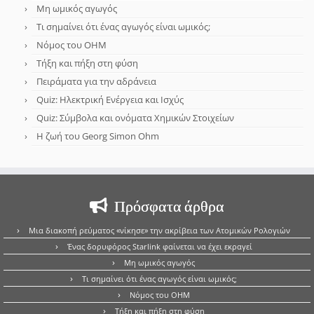
Μη ωμικός αγωγός
Τι σημαίνει ότι ένας αγωγός είναι ωμικός;
Νόμος του OHM
Τήξη και πήξη στη φύση
Πειράματα για την αδράνεια
Quiz: Ηλεκτρική Ενέργεια και Ισχύς
Quiz: Σύμβολα και ονόματα Χημικών Στοιχείων
Η ζωή του Georg Simon Ohm
Πρόσφατα άρθρα
Μια διακοπή ρεύματος «νίκησε» την ακρίβεια των Ατομικών Ρολογιών
Ένας δορυφόρος Starlink φαίνεται να έχει εκραγεί
Μη ωμικός αγωγός
Τι σημαίνει ότι ένας αγωγός είναι ωμικός;
Νόμος του OHM
Τήξη και πήξη στη φύση