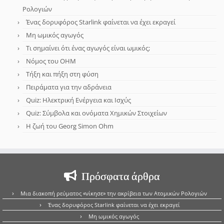
Ρολογιών
Ένας δορυφόρος Starlink φαίνεται να έχει εκραγεί
Μη ωμικός αγωγός
Τι σημαίνει ότι ένας αγωγός είναι ωμικός;
Νόμος του OHM
Τήξη και πήξη στη φύση
Πειράματα για την αδράνεια
Quiz: Ηλεκτρική Ενέργεια και Ισχύς
Quiz: Σύμβολα και ονόματα Χημικών Στοιχείων
Η ζωή του Georg Simon Ohm
Πρόσφατα άρθρα
Μια διακοπή ρεύματος «νίκησε» την ακρίβεια των Ατομικών Ρολογιών
Ένας δορυφόρος Starlink φαίνεται να έχει εκραγεί
Μη ωμικός αγωγός