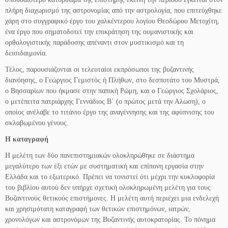
πλήρη διαχωρισμό της αστρονομίας από την αστρολογία, που επιτεύχθηκε
χάρη στο συγγραφικό έργο του χαλκέντερου λογίου Θεοδώρου Μετοχίτη,
ένα έργο που σηματοδοτεί την επικράτηση της ουμανιστικής και
ορθολογιστικής παράδοσης απέναντι στον μυστικισμό και τη
δεισιδαιμονία.
Τέλος, παρουσιάζονται οι τελευταίοι εκπρόσωποι της βυζαντινής
διανόησης, ο Γεώργιος Γεμιστός ή Πλήθων, στο δεσποτάτο του Μυστρά,
ο Βησσαρίων που ήκμασε στην παπική Ρώμη, και ο Γεώργιος Σχολάριος,
ο μετέπειτα πατριάρχης Γεννάδιος Β΄ (ο πρώτος μετά την Αλωση), ο
οποίος ανέλαβε το τιτάνιο έργο της αναγέννησης και της αφύπνισης του
σκλαβωμένου γένους.
H καταγραφή
Η μελέτη των δύο πανεπιστημιακών ολοκληρώθηκε σε διάστημα
μεγαλύτερο των έξι ετών με συστηματική και επίπονη εργασία στην
Ελλάδα και το εξωτερικό. Πρέπει να τονιστεί ότι μέχρι την κυκλοφορία
του βιβλίου αυτού δεν υπήρχε σχετική ολοκληρωμένη μελέτη για τους
Βυζαντινούς θετικούς επιστήμονες. Η μελέτη αυτή περιέχει μια ενδελεχή
και χρησιμότατη καταγραφή των θετικών επιστημόνων, ιατρών,
χρονολόγων και αστρονόμων της Βυζαντινής αυτοκρατορίας. Το πόνημα