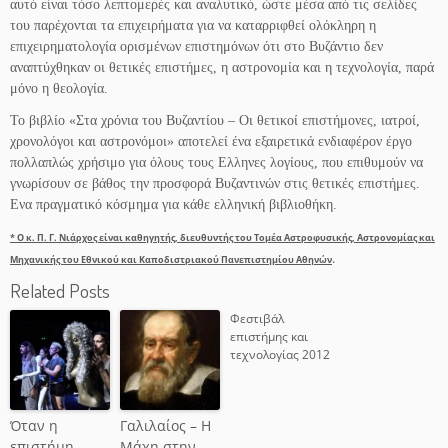
αυτό είναι τόσο λεπτομερές και αναλυτικό, ώστε μέσα από τις σελίδες
του παρέχονται τα επιχειρήματα για να καταρριφθεί ολόκληρη η
επιχειρηματολογία ορισμένων επιστημόνων ότι στο Βυζάντιο δεν
αναπτύχθηκαν οι θετικές επιστήμες, η αστρονομία και η τεχνολογία, παρά
μόνο η θεολογία.
Το βιβλίο «Στα χρόνια του Βυζαντίου – Οι θετικοί επιστήμονες, ιατροί,
χρονολόγοι και αστρονόμοι» αποτελεί ένα εξαιρετικά ενδιαφέρον έργο
πολλαπλώς χρήσιμο για όλους τους Ελληνες λογίους, που επιθυμούν να
γνωρίσουν σε βάθος την προσφορά Βυζαντινών στις θετικές επιστήμες.
Ενα πραγματικό κόσμημα για κάθε ελληνική βιβλιοθήκη.
* Ο κ. Π. Γ. Νιάρχος είναι καθηγητής, διευθυντής του Τομέα Αστροφυσικής, Αστρονομίας και
.
Μηχανικής του Εθνικού και Καποδιστριακού Πανεπιστημίου Αθηνών
Related Posts
Φεστιβάλ
επιστήμης και
τεχνολογίας 2012
Όταν η
Γαλιλαίος – Η
επιστήμη
Μάχη στην