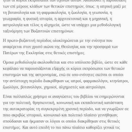
ήταν οι κύριοι εκπρόσωποι των σχολών αυτών. Ακολουθεί η παρουσίαση
των επί μέρους κλάδων των θετικών επιστημών, όπως: η ιατρική μαζί με
τη βοτανολογία και τη φαρμακολογία, η ζωολογία, η γεωπονία, η
γεωγραφία, η φυσική ιστορία, η αρχιτεκτονική και η μηχανική, η
αστρολογία και τέλος η αλχημεία, ώστε να υπάρχει μια μεθοδολογική
ταξινόμηση των Βυζαντινών επιστημόνων.
Η πρωτο-βυζαντινή περίοδος ολοκληρώνεται με την ενότητα που
αναφέρεται στον χρυσό αιώνα της Θεολογίας και την προσφορά των
Πατέρων της Εκκλησίας στις θετικές επιστήμες.
Ομοια μεθοδολογία ακολουθείται και στο υπόλοιπο βιβλίο, ώστε σε κάθε
κεφάλαιο να παρουσιάζονται εξαρχής οι κύριοι εκπρόσωποι των θετικών
επιστημών και της αστρονομίας, ενώ σε υπο-ενότητες εκείνοι οι οποίοι
την αντίστοιχη περίοδο διακρίθηκαν ως ιατροί, φαρμακολόγοι, κτηνίατροι,
ζωολόγοι, βοτανολόγοι, χημικοί, αλχημιστές και αστρολόγοι.
Είναι πολλαπλώς χρήσιμο οι αναγνώστες του βιβλίου να ενημερώνονται
για την πολιτική, θρησκευτική, κοινωνική και εκπαιδευτική κατάσταση
της αυτοκρατορίας τη συγκεκριμένη χρονική περίοδο, και να γνωρίζουν σε
ποιο ακριβώς ιστορικό, κοινωνικό και πολιτικό πλαίσιο γεννήθηκαν,
σπούδασαν και ήκμασαν οι λόγιοι οι οποίοι διακρίθηκαν στις θετικές
επιστήμες. Και αυτό επειδή το πιο πάνω πλαίσιο καθορίζει γενικά τις