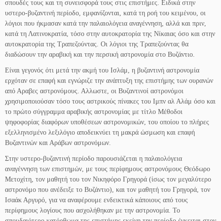
σπουδές τους και τη συνεισφορά τους στις επιστήμες. Ειδικά στην
υστερο-βυζαντινή περίοδο, εμφανίζονται, κατά τη ροή του κειμένου, οι
λόγιοι που ήκμασαν κατά την παλαιολόγεια αναγέννηση, αλλά και πριν,
κατά τη Λατινοκρατία, τόσο στην αυτοκρατορία της Νίκαιας όσο και στην
αυτοκρατορία της Τραπεζούντας. Οι λόγιοι της Τραπεζούντας θα
διαδώσουν την αραβική και την περσική αστρονομία στο Βυζάντιο.
Είναι γεγονός ότι μετά την ακμή του Ισλάμ, η βυζαντινή αστρονομία
ερχόταν σε επαφή και εγνώριζε την ανάπτυξη της επιστήμης των ουρανών
από Αραβες αστρονόμους. Αλλωστε, οι Bυζαντινοί αστρονόμοι
χρησιμοποιούσαν τόσο τους αστρικούς πίνακες του Ιμπν αλ Αλάμ όσο και
το πρώτο σύγγραμμα αραβικής αστρονομίας με τίτλο Μέθοδοι
ψηφοφορίας διαφόρων υποθέσεων αστρονομικών, του οποίου το πλήρες
εξελληνισμένο λεξιλόγιο αποδεικνύει τη μακρά ώσμωση και επαφή
Βυζαντινών και Αράβων αστρονόμων.
Στην υστερο-βυζαντινή περίοδο παρουσιάζεται η παλαιολόγεια
αναγέννηση των επιστημών, με τους περίφημους αστρονόμους Θεόδωρο
Μετοχίτη, τον μαθητή του τον Νικηφόρο Γρηγορά (ίσως τον μεγαλύτερο
αστρονόμο που ανέδειξε το Βυζάντιο), και τον μαθητή του Γρηγορά, τον
Ισαάκ Αργυρό, για να αναφέρουμε ενδεικτικά κάποιους από τους
περίφημους λογίους που ασχολήθηκαν με την αστρονομία. Το
σπουδαιότερο κατόρθωμα της επιστήμης εκείνη την περίοδο έγκειται στον