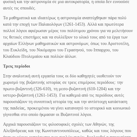
φυσική και την αστρονομία σε μια αυτοκρατορία, η οποία δεν ευνοούσε
αυτές τις σπουδές.
Τα μαθηματικά και ιδιαιτέρως η αστρονομία αναπτύχθηκαν πάρα πολύ
κατά την εποχή των Παλαιολόγων (1261-1453). Αλλά και πρωτύτερα
πολλοί λόγιοι αφιέρωσαν μέρος του πολύτιμου χρόνου για να μελετήσουν
τις θετικές επιστήμες και να συλλέξουν το υλικό τους από τα έργα των
αρχαίων Ελλήνων μαθηματικών και αστρονόμων, όπως του Αριστοτέλη,
του Ευκλείδη, του Νικόμαχου του Γερασηνού, του Ιππαρχου, του
Κλαύδιου Πτολεμαίου και πολλών άλλων.
Tρεις περίοδοι
Στην αναλυτική αυτή εργασία τους οι δύο καθηγητές υιοθετούν τον
χωρισμό της βυζαντινής ιστορίας σε τρεις επιμέρους περιόδους: την
πρωτο-βυζαντινή (326-610), τη μεσο-βυζαντινή (610-1204) και την
υστερο-βυζαντινή (1261-1453). Για καθεμιά από τις περιόδους αυτές
παρουσιάζουν τη συνοπτική ιστορία της και την αντίστοιχη κατάσταση
της παιδείας, προκειμένου να γίνει κατανοητό το ιστορικό και κοινωνικό
γίγνεσθαι στο οποίο ήκμασαν οι Βυζαντινοί λόγιοι.
Αρχικά παρουσιάζουν τις φιλοσοφικές σχολές των Αθηνών, της
Αλεξάνδρειας και της Κωνσταντινουπόλεως, καθώς και τους λόγιους που