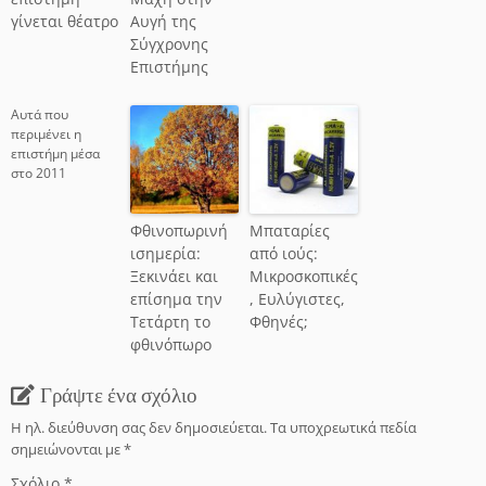
γίνεται θέατρο
Αυγή της
Σύγχρονης
Επιστήμης
Αυτά που
περιμένει η
επιστήμη μέσα
στο 2011
Φθινοπωρινή
Μπαταρίες
ισημερία:
από ιούς:
Ξεκινάει και
Μικροσκοπικές
επίσημα την
, Ευλύγιστες,
Τετάρτη το
Φθηνές;
φθινόπωρο
Γράψτε ένα σχόλιο
Η ηλ. διεύθυνση σας δεν δημοσιεύεται.
Τα υποχρεωτικά πεδία
σημειώνονται με
*
Σχόλιο
*