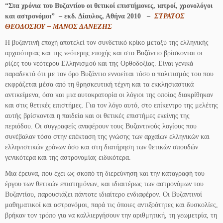
“Στα χρόνια του Βυζαντίου oι θετικοί επιστήμονες, ιατροί, χρονολόγοι
και αστρονόμοι” – εκδ. Δίαυλος, Αθήνα 2010 –
ΣΤΡΑΤΟΣ
ΘΕΟΔΟΣΙΟΥ – ΜΑΝΟΣ ΔΑΝΕΖΗΣ
Η βυζαντινή εποχή αποτελεί τον συνδετικό κρίκο μεταξύ της ελληνικής
αρχαιότητας και της νεότερης εποχής και στο Βυζάντιο βρίσκονται οι
ρίζες του νεότερου Ελληνισμού και της Ορθοδοξίας. Είναι γενικά
παραδεκτό ότι με τον όρο Βυζάντιο εννοείται τόσο ο πολιτισμός του που
εκφράζεται μέσα από τη θρησκευτική τέχνη και τα εκκλησιαστικά
αντικείμενα, όσο και μια αυτοκρατορία οι λόγιοι της οποίας διακρίθηκαν
και στις θετικές επιστήμες. Για τον λόγο αυτό, στο επίκεντρο της μελέτης
αυτής βρίσκονται η παιδεία και οι θετικές επιστήμες εκείνης της
περιόδου. Οι συγγραφείς αναφέρουν τους Βυζαντινούς λογίους που
συνέβαλαν τόσο στην επέκταση της γνώσης των αρχαίων ελληνικών και
ελληνιστικών χρόνων όσο και στη διατήρηση των θετικών σπουδών
γενικότερα και της αστρονομίας ειδικότερα.
Μια έρευνα, που έχει ως σκοπό τη διερεύνηση και την καταγραφή του
έργου των θετικών επιστημόνων, και ιδιαιτέρως των αστρονόμων του
Βυζαντίου, παρουσιάζει πάντοτε ιδιαίτερο ενδιαφέρον. Οι Βυζαντινοί
μαθηματικοί και αστρονόμοι, παρά τις όποιες αντιξοότητες και δυσκολίες,
βρήκαν τον τρόπο για να καλλιεργήσουν την αριθμητική, τη γεωμετρία, τη