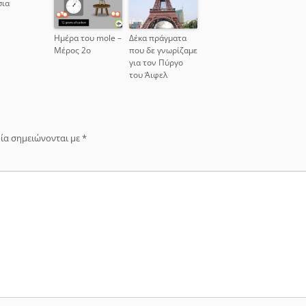
σια
Ημέρα του mole –
Δέκα πράγματα
Μέρος 2ο
που δε γνωρίζαμε
για τον Πύργο
του Άιφελ
ία σημειώνονται με
*