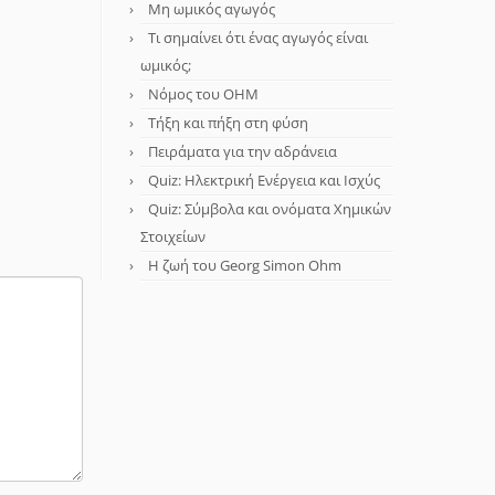
Μη ωμικός αγωγός
Τι σημαίνει ότι ένας αγωγός είναι
ωμικός;
Νόμος του OHM
Τήξη και πήξη στη φύση
Πειράματα για την αδράνεια
Quiz: Ηλεκτρική Ενέργεια και Ισχύς
Quiz: Σύμβολα και ονόματα Χημικών
Στοιχείων
Η ζωή του Georg Simon Ohm