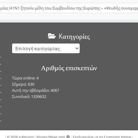
ημίας Η1Ν1 ζητούν μέλη του Συμβουλίου της Ευρώπης – «Ψευδής συναγε
Kατηγορίες
Kατηγορίες
Αριθμός επισκεπτών
Τώρα online: 4
Σήμερα: 630
Αυτή την εβδομάδα: 4067
Συνολικά: 1339632
·
© 2026
e-Physics
·
Υλοποιήθηκε από
·
Σχεδιασμένο με το
Customizr theme
·