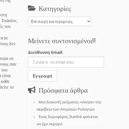
ση της
Κατηγορίες
 στη
Κατηγορίες
 Τσάπλιν,
ές του
εκτα
Μείνετε συντονισμένοι!!!
 τους δεν
Διεύθυνση Email:
ίτερα σε
 νους σαν
 του
 είναι
ό κάθε
θείτε το
Πρόσφατα άρθρα
Μια διακοπή ρεύματος «νίκησε» την
ακρίβεια των Ατομικών Ρολογιών
Ένας δορυφόρος Starlink φαίνεται
να έχει εκραγεί