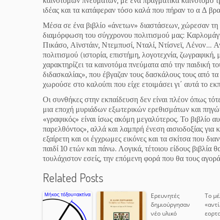
καινοτόμων πνευμάτων, με ένα πραγματικά καινοτόμο 
ιδέας και τα κατάφεραν τόσο καλά που πήραν το α Δ βρα
Μέσα σε ένα βιβλίο «άνετων» διαστάσεων, χώρεσαν τη
διαμόρφωση του σύγχρονου πολιτισμού μας: Καρλομάγνο
Πικάσο, Αϊνστάιν, Ντεμπυσί, Νταλί, Ντίσνεϊ, Λένον… Α
πολιτισμού (ιστορία, επιστήμη, λογοτεχνία, ζωγραφική,
χαρακτηρίζει τα καινοτόμα πνεύματα από την παιδική το
διδασκαλίας», που έβγαζαν τους δασκάλους τους από τα ρ
χωρούσε στο καλούπι που είχε ετοιμάσει γι΄ αυτά το εκ
Οι συνθήκες στην εκπαίδευση δεν είναι πλέον όπως τότε
μια εποχή μυριάδων εξωτερικών ερεθισμάτων και πηγών
«γραφικός» είναι ίσως ακόμη μεγαλύτερος. Το βιβλίο αυ
παρελθόντος», αλλά και λαμπρή ένεση αισιοδοξίας για κ
εξαίρετη και οι έγχρωμες εικόνες και τα σκίτσα που δι
παιδί 10 ετών και πάνω. Λογικά, τέτοιου είδους βιβλία
τουλάχιστον εσείς, την επόμενη φορά που θα τους αγορ
Related Posts
Ερευνητές
Το μέ
δημιούργησαν
«αντί
νέο υλικό
εορτ