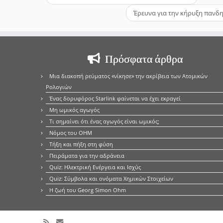
Έρευνα για την κήρυξη πανδ
Πρόσφατα άρθρα
Μια διακοπή ρεύματος «νίκησε» την ακρίβεια των Ατομικών
Ρολογιών
Ένας δορυφόρος Starlink φαίνεται να έχει εκραγεί
Μη ωμικός αγωγός
Τι σημαίνει ότι ένας αγωγός είναι ωμικός;
Νόμος του OHM
Τήξη και πήξη στη φύση
Πειράματα για την αδράνεια
Quiz: Ηλεκτρική Ενέργεια και Ισχύς
Quiz: Σύμβολα και ονόματα Χημικών Στοιχείων
Η ζωή του Georg Simon Ohm