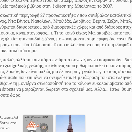
τρόπο. Ο Ζαν-Μπερνάρ Πουί και ο Σερζ Μπλοχ ανέλαβαν την υλοποίη
βείο παιδικού βιβλίου στην έκθεση της Μπολόνιας, το 2007.
 σκωπτική περιγραφή 27 προσωπικοτήτων που συνέβαλαν καταλυτικά
ς, Ντα Βίντσι, Ναπολέων, Μπαλζάκ, Δαρβίνος, Βέρντι, Σεζάν, Μπελ,
νθρωποι διαφορετικοί, από διαφορετικές χώρες και από διάφορες πτυχ
 μουσική, κινηματογράφος…). Τι το κοινό είχαν; Μα, ακριβώς αυτό που
υς ηλικία: ήταν παιδιά ζιζάνια, με «ανάρμοστη συμπεριφορά», «ανεπίδ
ούχα τους. Γιατί όλα αυτά; Το πιο απλό είναι να πούμε ότι η ιδιοφυΐα
παιδευτικό σύστημα.
, παλιά, αλλά τα καινοτόμα πνεύματα συνεχίζουν να ασφυκτιούν. Ιδια
 εξωσχολικής γνώσης, ο κίνδυνος να περιθωριοποιηθεί ο καινοτόμος
τό, λοιπόν, δεν είναι απλώς μια έξυπνη πηγή γνώσης για «τους σοφούς
άθε παιδί που επιμένει να ονειρεύεται. Η μετάφρασή του στα ελληνικά
ανθίζουν τη μοντέρνα σελιδοποίησή του το κάνουν ευκολοδιάβαστο απ
 θα έπρεπε να μοιράζονται δωρεάν στα σχολειά μας. Αλλά… έστω: θυμη
άσετε δώρο.
λι αποτελεί
δοτο» στα
αστικά