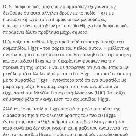
Οι δε διαφορετικές μάζες των σωματιδίων εξηγούνται αν
δεχθούμε ότι αυτά αλληλεπιδρούν με το πεδίο Higgs με
διαφορετική ισχύ, το γιατί όμως οι αλληλεπιδράσεις
διαφορετικών σωματιδίων με το πεδίο Higgs είναι διαφορετικές
παραμένει άλυτο πρόβλημα μέχρι σήμερα.
Η ύπαρξη του πεδίου Higgs προϋποθέτει και την ύπαρξη του
σωματιδίου Higgs – του φορέα του πεδίου αυτού. Η μελλοντική
ανακάλυψη του σωματιδίου αυτού θα επαληθεύσει την ύπαρξη
και του πεδίου Higgs και τη θεωρία των φυσικών για την
προέλευση της μάζας. Είναι δε προφανές ότι ένα σωματίδιο με
μεγάλη μάζα αλληλεπιδρά με το πεδίο Higgs – και κατ’ επέκταση
με το σωματίδιο Higgs – εντονότερα από ότι ένα σωματίδιο με
μικρότερη μάζα. Η συμπεριφορά αυτή που αναμένεται να
εξιχνιαστεί στο Μεγάλο Επιταχυντή Αδρονίων (LHC) θα παίξει
σημαντικό ρόλο την ανίχνευση του σωματιδίου Higgs.
Αλλά και το σωματίδιο Higgs αποκτά τη μάζα του μέσω της
διαδικασίας της αυτο-αλληλεπίδρασης του πεδίου Higgs. H
ένταση της αυτο-αλληλεπίδρασης όμως δεν είναι γνωστή και
κατά συνέπεια δεν είναι γνωστή και η μάζα που αναμένεται να
έχει το σωματίδιο Higgs. Η αδυναμία ακριβούς προσδιορισμού