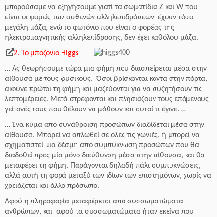
μπορούσαμε να εξηγήσουμε γιατί τα σωματίδια Z και W που
είναι οι φορείς των ασθενών αλληλεπιδράσεων, έχουν τόσο
μεγάλη μάζα, ενώ το φωτόνιο που είναι ο φορέας της
ηλεκτρομαγνητικής αλληλεπίδρασης, δεν έχει καθόλου μάζα.
2. Το μποζόνιο Higgs
… Ας θεωρήσουμε τώρα μια φήμη που διασπείρεται μέσα στην
αίθουσα με τους φυσικούς. Όσοι βρίσκονται κοντά στην πόρτα,
ακούνε πρώτοι τη φήμη και μαζεύονται για να συζητήσουν τις
λεπτομέρειες. Μετά στρέφονται και πλησιάζουν τους επόμενους
γείτονές τους που θέλουν να μάθουν και αυτοί τι έγινε. …
… Ένα κύμα από συνάθροιση προσώπων διαδίδεται μέσα στην
αίθουσα. Μπορεί να απλωθεί σε όλες τις γωνιές, ή μπορεί να
σχηματιστεί μια δέσμη από συμπύκνωση προσώπων που θα
διαδοθεί προς μία μόνο διεύθυνση μέσα στην αίθουσα, και θα
μεταφέρει τη φήμη. Παράγονται δηλαδή πάλι συμπυκνώσεις,
αλλά αυτή τη φορά μεταξύ των ιδίων των επιστημόνων, χωρίς να
χρειάζεται και άλλο πρόσωπο.
Αφού η πληροφορία μεταφέρεται από συσσωματώματα
ανθρώπων, και αφού τα συσσωματώματα ήταν εκείνα που