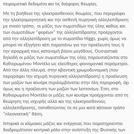
πειραματικά δεδομένα και τις διάφορες θεωρίες.
Με τη βοήθεια της ηλεκτρασθενούς θεωρίας, που περιγράφει
την ηλεκτρομαγνητική και την ασθενή πυρηνική αλληλεπίδραση
με ενιαίο τρόπο, οι μάζες των σωματιδίων της ύλης καθώς και
των σωματιδίων “φορέων” της αλληλεπίδρασης προέρχονται
από την αλληλεπίδραση με το σωματίδιο Higgs, χωρίς όμως να
μπορεί να εξηγήσει κάτι παραπάνω για την προέλευση τους ή
την ιεραρχική τους κατανομή βάσει μεγέθους. Ουσιαστικά
δηλαδή οι μάζες των σωματιδίων της ύλης παρουσιάζονται στο
Καθιερωμένου Μοντέλο ως ελεύθερες φαινομενικά παράμετροι.
Από την άλλη πλευρά, στην κβαντική χρωμοδυναμική (που
περιγράφει την ισχυρή πυρηνική αλληλεπίδραση) η προέλευση
των μαζών των κουάρκ περιλαμβάνεται στην όλη περιγραφή, όχι
όμως και η προέλευση των μαζών των λεπτονίων. Έτσι, στο
Καθιερωμένο Μοντέλο οι μάζες των κουάρκ προέρχονται από τη
θεώρηση της ισχυρής αλλά και της ηλεκτρασθενούς
αλληλεπίδρασης, τοποθετώντας τα σε μια κατά κάποιον τρόπο
“πλεονεκτική” θέση.
Ιστορικά οι κλίμακες μάζας και ενέργειας που παρατηρούνται
διαδραμάτισαν κεντρικό ρόλο στην ανάπτυξη της Φυσικής των