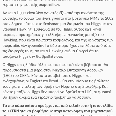
κομμάτι της φυσικής σωματιδίων.
Αν και ο Higgs είναι λίγο γνωστός έξω από την κοινότητα της
φυσικής, το όνομά του έγινε γνωστό στα βρετανικά ΜΜΕ το 2002
όταν δημοσιεύτηκε στο Scotsman μια διαφωνία του Higgs με τον
Stephen Hawking. Σύμφωνα με τον Higgs, αυτός είχε κάνει
μερικές παρατηρήσεις για έλλειψη επικοινωνίας μεταξύ του
Hawking, που είναι πρώτιστα κοσμολόγος, και της κοινότητας των
σωματιδιακών φυσικών. Τα δύο άτομα έχουν επιλύσει από τότε
τις διαφορές τους, αν και ο Hawking ακόμα θεωρεί ότι το
μποζόνιο Higgs δεν θα βρεθεί ποτέ.
Ο Higgs και χιλιάδες άλλοι φυσικοί φυσικά είναι βέβαιοι ότι θα
παρουσιαστεί μια μέρα στον Μεγάλο Επιταχυντή Αδρονίων
(LHC) του CERN. Εάν αυτό συμβεί τότε ο Higgs – και
ενδεχομένως οι Englert και Brout – θα ετοιμάσουν τις βαλίτσες
τους για την τελετή των βραβείων Νόμπελ στη Στοκχόλμη. Και
εάν το μποζόνιο Higgs δεν μπορεί να βρεθεί στο LHC, οι φυσικοί
θα έχουν ακόμα ένα τεράστιο πρόβλημα να λύσουν.
Τα πιο κάτω σκίτσα προέρχονται από εκλαϊκευτική ιστοσελίδα
του CERN για να βοηθήσουν στην κατανόηση του μηχανισμού