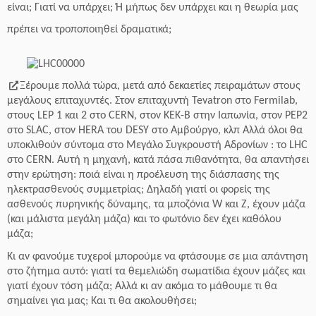
είναι; Γιατί να υπάρχει; Ή μήπως δεν υπάρχει και η θεωρία μας
πρέπει να τροποποιηθεί δραματικά;
Ξέρουμε πολλά τώρα, μετά από δεκαετίες πειραμάτων στους
μεγάλους επιταχυντές. Στον επιταχυντή Tevatron στο Fermilab,
στους LEP 1 και 2 στο CERN, στον KEK-B στην Ιαπωνία, στον PEP2
στο SLAC, στον HERA του DESY στο Αμβούργο, κλπ Αλλά όλοι θα
υποκλιθούν σύντομα στο Μεγάλο Συγκρουστή Αδρονίων : το LHC
στο CERN. Αυτή η μηχανή, κατά πάσα πιθανότητα, θα απαντήσει
στην ερώτηση: ποιά είναι η προέλευση της διάσπασης της
ηλεκτρασθενούς συμμετρίας; Δηλαδή γιατί οι φορείς της
ασθενούς πυρηνικής δύναμης, τα μποζόνια W και Z, έχουν μάζα
(και μάλιστα μεγάλη μάζα) και το φωτόνιο δεν έχει καθόλου
μάζα;
Κι αν φανούμε τυχεροί μπορούμε να φτάσουμε σε μια απάντηση
στο ζήτημα αυτό: γιατί τα θεμελιώδη σωματίδια έχουν μάζες και
γιατί έχουν τόση μάζα; Αλλά κι αν ακόμα το μάθουμε τι θα
σημαίνει για μας; Και τι θα ακολουθήσει;