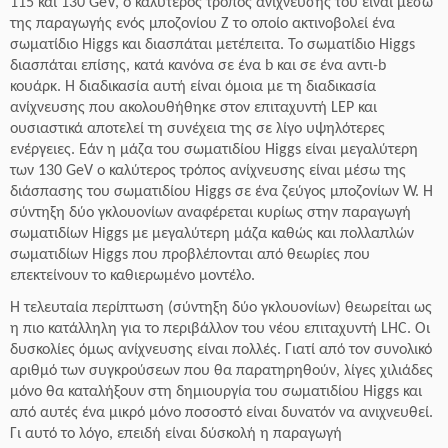
115 και 130 GeV, ο καλύτερος τρόπος ανίχνευσης του είναι μέσω
της παραγωγής ενός μποζονίου Z το οποίο ακτινοβολεί ένα
σωματίδιο Higgs και διασπάται μετέπειτα. Το σωματίδιο Higgs
διασπάται επίσης, κατά κανόνα σε ένα b και σε ένα αντι-b
κουάρκ. H διαδικασία αυτή είναι όμοια με τη διαδικασία
ανίχνευσης που ακολουθήθηκε στον επιταχυντή LEP και
ουσιαστικά αποτελεί τη συνέχεια της σε λίγο υψηλότερες
ενέργειες. Εάν η μάζα του σωματιδίου Higgs είναι μεγαλύτερη
των 130 GeV ο καλύτερος τρόπος ανίχνευσης είναι μέσω της
διάσπασης του σωματιδίου Higgs σε ένα ζεύγος μποζονίων W. Η
σύντηξη δύο γκλουονίων αναφέρεται κυρίως στην παραγωγή
σωματιδίων Higgs με μεγαλύτερη μάζα καθώς και πολλαπλών
σωματιδίων Higgs που προβλέπονται από θεωρίες που
επεκτείνουν το καθιερωμένο μοντέλο.
Η τελευταία περίπτωση (σύντηξη δύο γκλουονίων) θεωρείται ως
η πιο κατάλληλη για το περιβάλλον του νέου επιταχυντή LHC. Οι
δυσκολίες όμως ανίχνευσης είναι πολλές. Γιατί από τον συνολικό
αριθμό των συγκρούσεων που θα παρατηρηθούν, λίγες χιλιάδες
μόνο θα καταλήξουν στη δημιουργία του σωματιδίου Higgs και
από αυτές ένα μικρό μόνο ποσοστό είναι δυνατόν να ανιχνευθεί.
Γι αυτό το λόγο, επειδή είναι δύσκολή η παραγωγή