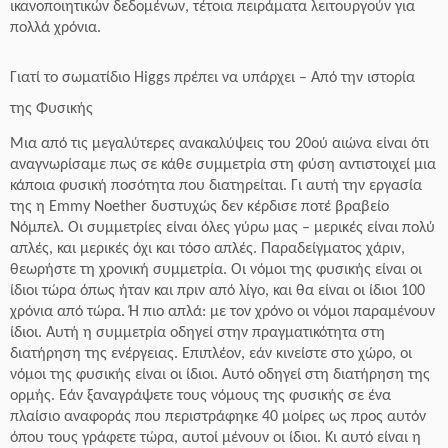
ικανοποιητικών δεδομένων, τέτοια πειράματα λειτουργούν για
πολλά χρόνια.
Γιατί το σωματίδιο Higgs πρέπει να υπάρχει – Από την ιστορία
της Φυσικής
Μια από τις μεγαλύτερες ανακαλύψεις του 20ού αιώνα είναι ότι
αναγνωρίσαμε πως σε κάθε συμμετρία στη φύση αντιστοιχεί μια
κάποια φυσική ποσότητα που διατηρείται. Γι αυτή την εργασία
της η Emmy Noether δυστυχώς δεν κέρδισε ποτέ βραβείο
Νόμπελ. Οι συμμετρίες είναι όλες γύρω μας – μερικές είναι πολύ
απλές, και μερικές όχι και τόσο απλές. Παραδείγματος χάριν,
θεωρήστε τη χρονική συμμετρία. Οι νόμοι της φυσικής είναι οι
ίδιοι τώρα όπως ήταν και πριν από λίγο, και θα είναι οι ίδιοι 100
χρόνια από τώρα. Ή πιο απλά: με τον χρόνο οι νόμοι παραμένουν
ίδιοι. Αυτή η συμμετρία οδηγεί στην πραγματικότητα στη
διατήρηση της ενέργειας. Επιπλέον, εάν κινείστε στο χώρο, οι
νόμοι της φυσικής είναι οι ίδιοι. Αυτό οδηγεί στη διατήρηση της
ορμής. Εάν ξαναγράψετε τους νόμους της φυσικής σε ένα
πλαίσιο αναφοράς που περιστράφηκε 40 μοίρες ως προς αυτόν
όπου τους γράφετε τώρα, αυτοί μένουν οι ίδιοι. Κι αυτό είναι η