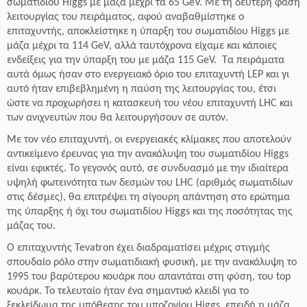
σωματιδίου Higgs με μάζα μέχρι τα 65 GeV. Με τη δεύτερη φάση
λειτουργίας του πειράματος, αφού αναβαθμίστηκε ο
επιταχυντής, αποκλείστηκε η ύπαρξη του σωματιδίου Higgs με
μάζα μέχρι τα 114 GeV, αλλά ταυτόχρονα είχαμε και κάποιες
ενδείξεις για την ύπαρξη του με μάζα 115 GeV. Τα πειράματα
αυτά όμως ήσαν στο ενεργειακό όριο του επιταχυντή LEP και γι
αυτό ήταν επιβεβλημένη η παύση της λειτουργίας του, έτσι
ώστε να προχωρήσει η κατασκευή του νέου επιταχυντή LHC και
των ανιχνευτών που θα λειτουργήσουν σε αυτόν.
Με τον νέο επιταχυντή, οι ενεργειακές κλίμακες που αποτελούν
αντικείμενο έρευνας για την ανακάλυψη του σωματιδίου Higgs
είναι εφικτές. Το γεγονός αυτό, σε συνδυασμό με την ιδιαίτερα
υψηλή φωτεινότητα των δεσμών του LHC (αριθμός σωματιδίων
στις δέσμες), θα επιτρέψει τη σίγουρη απάντηση στο ερώτημα
της ύπαρξης ή όχι του σωματιδίου Higgs και της ποσότητας της
μάζας του.
Ο επιταχυντής Tevatron έχει διαδραματίσει μέχρις στιγμής
σπουδαίο ρόλο στην σωματιδιακή φυσική, με την ανακάλυψη το
1995 του βαρύτερου κουάρκ που απαντάται στη φύση, του top
κουάρκ. Το τελευταίο ήταν ένα σημαντικό κλειδί για το
ξεκλείδωμα της υπόθεσης του μποζονίου Higgs, επειδή η μάζα