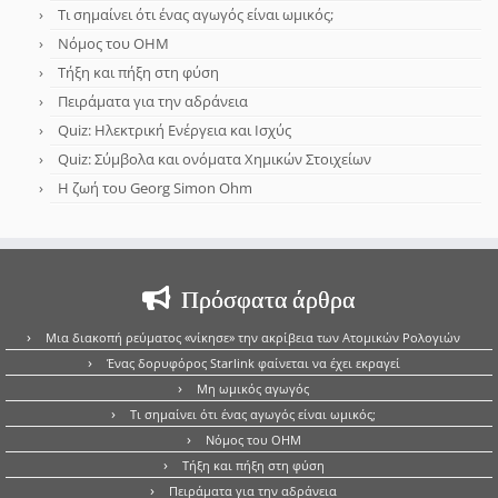
Τι σημαίνει ότι ένας αγωγός είναι ωμικός;
Νόμος του OHM
Τήξη και πήξη στη φύση
Πειράματα για την αδράνεια
Quiz: Ηλεκτρική Ενέργεια και Ισχύς
Quiz: Σύμβολα και ονόματα Χημικών Στοιχείων
Η ζωή του Georg Simon Ohm
Πρόσφατα άρθρα
Μια διακοπή ρεύματος «νίκησε» την ακρίβεια των Ατομικών Ρολογιών
Ένας δορυφόρος Starlink φαίνεται να έχει εκραγεί
Μη ωμικός αγωγός
Τι σημαίνει ότι ένας αγωγός είναι ωμικός;
Νόμος του OHM
Τήξη και πήξη στη φύση
Πειράματα για την αδράνεια