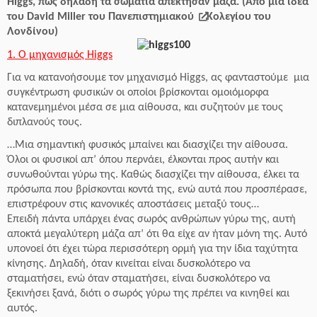
Higgs, πώς δηλαδή τα σωμάτια απέκτησαν μάζα. (Από μια ιδέα
του David Miller του Πανεπιστημιακού
Κολεγίου του
Λονδίνου)
1. Ο μηχανισμός Higgs
Για να κατανοήσουμε τον μηχανισμό Higgs, ας φανταστούμε μια
συγκέντρωση φυσικών οι οποίοι βρίσκονται ομοιόμορφα
κατανεμημένοι μέσα σε μια αίθουσα, και συζητούν με τους
διπλανούς τους.
…Μια σημαντική φυσικός μπαίνει και διασχίζει την αίθουσα.
Όλοι οι φυσικοί απ’ όπου περνάει, έλκονται προς αυτήν και
συνωθούνται γύρω της. Καθώς διασχίζει την αίθουσα, έλκει τα
πρόσωπα που βρίσκονται κοντά της, ενώ αυτά που προσπέρασε,
επιστρέφουν στις κανονικές αποστάσεις μεταξύ τους…
Επειδή πάντα υπάρχει ένας σωρός ανθρώπων γύρω της, αυτή
αποκτά μεγαλύτερη μάζα απ’ ότι θα είχε αν ήταν μόνη της. Αυτό
υπονοεί ότι έχει τώρα περισσότερη ορμή για την ίδια ταχύτητα
κίνησης. Δηλαδή, όταν κινείται είναι δυσκολότερο να
σταματήσει, ενώ όταν σταματήσει, είναι δυσκολότερο να
ξεκινήσει ξανά, διότι ο σωρός γύρω της πρέπει να κινηθεί και
αυτός.