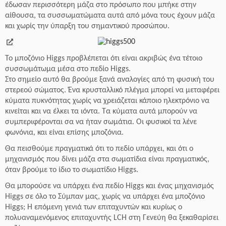
έδωσαν περισσότερη μάζα στο πρόσωπο που μπήκε στην
αίθουσα, τα συσσωματώματα αυτά από μόνα τους έχουν μάζα
και χωρίς την ύπαρξη του σημαντικού προσώπου.
Το μποζόνιο Higgs προβλέπεται ότι είναι ακριβώς ένα τέτοιο
συσσωμάτωμα μέσα στο πεδίο Higgs.
Στο σημείο αυτό θα βρούμε ξανά αναλογίες από τη φυσική του
στερεού σώματος. Ένα κρυσταλλικό πλέγμα μπορεί να μεταφέρει
κύματα πυκνότητας χωρίς να χρειάζεται κάποιο ηλεκτρόνιο να
κινείται και να έλκει τα ιόντα. Τα κύματα αυτά μπορούν να
συμπεριφέρονται σα να ήταν σωμάτια. Οι φυσικοί τα λένε
φωνόνια, και είναι επίσης μποζόνια.
Θα πεισθούμε πραγματικά ότι το πεδίο υπάρχει, και ότι ο
μηχανισμός που δίνει μάζα στα σωματίδια είναι πραγματικός,
όταν βρούμε το ίδιο το σωματίδιο Higgs.
Θα μπορούσε να υπάρχει ένα πεδίο Higgs και ένας μηχανισμός
Higgs σε όλο το Σύμπαν μας, χωρίς να υπάρχει ένα μποζόνιο
Higgs; Η επόμενη γενιά των επιταχυντών και κυρίως ο
πολυαναμενόμενος επιταχυντής LCH στη Γενεύη θα ξεκαθαρίσει