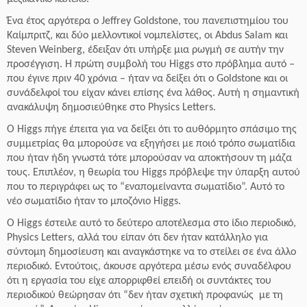
Ένα έτος αργότερα ο Jeffrey Goldstone, του πανεπιστημίου του
Καίμπριτζ, και δύο μελλοντικοί νομπελίστες, οι Abdus Salam και
Steven Weinberg, έδειξαν ότι υπήρξε μια ρωγμή σε αυτήν την
προσέγγιση. Η πρώτη συμβολή του Higgs στο πρόβλημα αυτό –
που έγινε πριν 40 χρόνια – ήταν να δείξει ότι ο Goldstone και οι
συνάδελφοί του είχαν κάνει επίσης ένα λάθος. Αυτή η σημαντική
ανακάλυψη δημοσιεύθηκε στο Physics Letters.
Ο Higgs πήγε έπειτα για να δείξει ότι το αυθόρμητο σπάσιμο της
συμμετρίας θα μπορούσε να εξηγήσει με ποιό τρόπο σωματίδια
που ήταν ήδη γνωστά τότε μπορούσαν να αποκτήσουν τη μάζα
τους. Επιπλέον, η θεωρία του Higgs πρόβλεψε την ύπαρξη αυτού
που το περιγράφει ως το “εναπομείναντα σωματίδιο”. Αυτό το
νέο σωματίδιο ήταν το μποζόνιο Higgs.
Ο Higgs έστειλε αυτό το δεύτερο αποτέλεσμα στο ίδιο περιοδικό,
Physics Letters, αλλά του είπαν ότι δεν ήταν κατάλληλο για
σύντομη δημοσίευση και αναγκάστηκε να το στείλει σε ένα άλλο
περιοδικό. Εντούτοις, άκουσε αργότερα μέσω ενός συναδέλφου
ότι η εργασία του είχε απορριφθεί επειδή οι συντάκτες του
περιοδικού θεώρησαν ότι “δεν ήταν σχετική προφανώς με τη