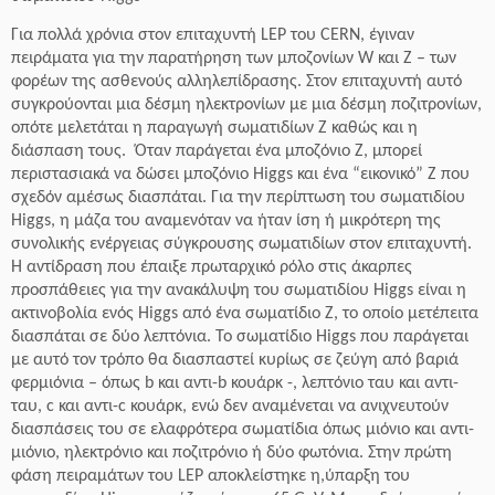
Για πολλά χρόνια στον επιταχυντή LEP του CERN, έγιναν
πειράματα για την παρατήρηση των μποζονίων W και Z – των
φορέων της ασθενούς αλληλεπίδρασης. Στον επιταχυντή αυτό
συγκρούονται μια δέσμη ηλεκτρονίων με μια δέσμη ποζιτρονίων,
οπότε μελετάται η παραγωγή σωματιδίων Z καθώς και η
διάσπαση τους. Όταν παράγεται ένα μποζόνιο Z, μπορεί
περιστασιακά να δώσει μποζόνιο Higgs και ένα “εικονικό” Ζ που
σχεδόν αμέσως διασπάται. Για την περίπτωση του σωματιδίου
Higgs, η μάζα του αναμενόταν να ήταν ίση ή μικρότερη της
συνολικής ενέργειας σύγκρουσης σωματιδίων στον επιταχυντή.
Η αντίδραση που έπαιξε πρωταρχικό ρόλο στις άκαρπες
προσπάθειες για την ανακάλυψη του σωματιδίου Higgs είναι η
ακτινοβολία ενός Higgs από ένα σωματίδιο Z, το οποίο μετέπειτα
διασπάται σε δύο λεπτόνια. Το σωματίδιο Higgs που παράγεται
με αυτό τον τρόπο θα διασπαστεί κυρίως σε ζεύγη από βαριά
φερμιόνια – όπως b και αντι-b κουάρκ -, λεπτόνιο ταυ και αντι-
ταυ, c και αντι-c κουάρκ, ενώ δεν αναμένεται να ανιχνευτούν
διασπάσεις του σε ελαφρότερα σωματίδια όπως μιόνιο και αντι-
μιόνιο, ηλεκτρόνιο και ποζιτρόνιο ή δύο φωτόνια. Στην πρώτη
φάση πειραμάτων του LEP αποκλείστηκε η,ύπαρξη του