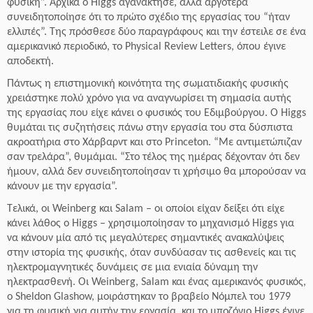
φυσική”. Αρχικά ο Higgs αγανάκτησε, αλλά αργότερα
συνειδητοποίησε ότι το πρώτο σχέδιο της εργασίας του “ήταν
ελλιπές”. Της πρόσθεσε δύο παραγράφους και την έστειλε σε ένα
αμερικανικό περιοδικό, το Physical Review Letters, όπου έγινε
αποδεκτή.
Πάντως η επιστημονική κοινότητα της σωματιδιακής φυσικής
χρειάστηκε πολύ χρόνο για να αναγνωρίσει τη σημασία αυτής
της εργασίας που είχε κάνει ο φυσικός του Εδιμβούργου. Ο Higgs
θυμάται τις συζητήσεις πάνω στην εργασία του στα δύσπιστα
ακροατήρια στο Χάρβαρντ και στο Princeton. “Με αντιμετώπιζαν
σαν τρελάρα”, θυμάμαι. “Στο τέλος της ημέρας δέχονταν ότι δεν
ήμουν, αλλά δεν συνειδητοποίησαν τι χρήσιμο θα μπορούσαν να
κάνουν με την εργασία”.
Τελικά, οι Weinberg και Salam – οι οποίοι είχαν δείξει ότι είχε
κάνει λάθος ο Higgs – χρησιμοποίησαν το μηχανισμό Higgs για
να κάνουν μία από τις μεγαλύτερες σημαντικές ανακαλύψεις
στην ιστορία της φυσικής, όταν συνδύασαν τις ασθενείς και τις
ηλεκτρομαγνητικές δυνάμεις σε μια ενιαία δύναμη την
ηλεκτρασθενή. Οι Weinberg, Salam και ένας αμερικανός φυσικός,
ο Sheldon Glashow, μοιράστηκαν το βραβείο Νόμπελ του 1979
για τη φυσική για αυτήν την εργασία, και το μποζόνιο Higgs έγινε