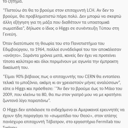
το ζήτημα.
“Πιστεύω ότι θα το βρούμε στον επιταχυντή LCH. Αν δεν το
βρούμε, θα προβληματιστώ πάρα πολύ. Δεν μπορώ να σκεφτώ
άλλη εξήγηση για τη μάζα που διαθέτουν τα υποατομικά
σωματίδια”, δήλωσε ο ίδιος ο Higgs σε συνέντευξη Τύπου στη
Γενεύη.
Όταν διατύπωσε τη θεωρία του στο Πανεπιστήμιο του
Εδιμβούργου, το 1964, πολλοί συνάδελφοί του τον αποκάλεσαν
«ανόητο». Σαράντα χρόνια μετά, κανείς δεν έχει να προτείνει
τίποτα καλύτερο και όλοι περιμένουν με αγωνία την έμπρακτη
δικαίωσή του.
“Είμαι 90% βέβαιος πως ο επιταχυντής του CERN θα εντοπίσει
τελικά το μποζόνιο, ακόμη κι αν χρειαστούν μήνες αναλύσεων”,
είπε ο Higgs και πρόσθεσε: ¨”Αν δεν το βρούμε έως το Μάιο του
2009, που κλείνω τα 80, θα πω στον γιατρό μου να με κρατήσει
ζωντανό λίγο παραπάνω”.
Ο Higgs δεν απέκλεισε το ενδεχόμενο οι Αμερικανοί ερευνητές να
έχουν ήδη παραγάγει το «σωματίδιο του Θεού», στον επίσης
πανίσχυρο επιταχυντή Τέβατρον, στο εργαστήριο Fermilab του