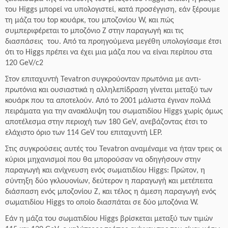
του Higgs μπορεί να υπολογιστεί, κατά προσέγγιση, εάν ξέρουμε
τη μάζα του top κουάρκ, του μποζονίου W, και πώς
συμπεριφέρεται το μποζόνιο Ζ στην παραγωγή και τις
διασπάσεις του. Από τα προηγούμενα μεγέθη υπολογίσαμε έτσι
ότι το Higgs πρέπει να έχει μια μάζα που να είναι περίπου στα
120 GeV/c2
Στον επιταχυντή Tevatron συγκρούονταν πρωτόνια με αντι-
πρωτόνια και ουσιαστικά η αλληλεπίδραση γίνεται μεταξύ των
κουάρκ που τα αποτελούν. Από το 2001 μάλιστα έγιναν πολλά
πειράματα για την ανακάλυψη του σωματιδίου Higgs χωρίς όμως
αποτέλεσμα στην περιοχή των 180 GeV, ανεβάζοντας έτσι το
ελάχιστο όριο των 114 GeV του επιταχυντή LEP.
Στις συγκρούσεις αυτές του Tevatron αναμέναμε να ήταν τρεις οι
κύριοι μηχανισμοί που θα μπορούσαν να οδηγήσουν στην
παραγωγή και ανίχνευση ενός σωματιδίου Higgs: Πρώτον, η
σύντηξη δύο γκλουονίων, δεύτερον η παραγωγή και μετέπειτα
διάσπαση ενός μποζονίου Z, και τέλος η άμεση παραγωγή ενός
σωματιδίου Higgs το οποίο διασπάται σε δύο μποζόνια W.
Εάν η μάζα του σωματιδίου Higgs βρίσκεται μεταξύ των τιμών