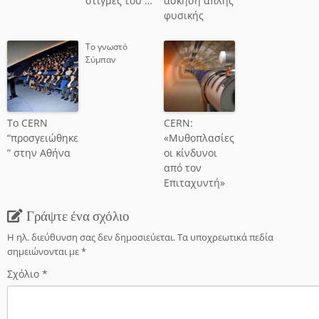
στιγμές του …
άσκηση απλής
φυσικής
To γνωστό
Σύμπαν
Το CERN
CERN:
“προσγειώθηκε
«Μυθοπλασίες
” στην Αθήνα
οι κίνδυνοι
από τον
Επιταχυντή»
Γράψτε ένα σχόλιο
Η ηλ. διεύθυνση σας δεν δημοσιεύεται.
Τα υποχρεωτικά πεδία
σημειώνονται με
*
Σχόλιο
*