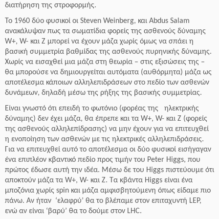
διατήρηση της στροφορμής.
Το 1960 δύο φυσικοί oι Steven Weinberg, και Abdus Salam
ανακάλυψαν πως τα σωματίδια φορείς της ασθενούς δύναμης
W+, W- και Z μπορεί να έχουν μάζα χωρίς όμως να σπάει η
βασική συμμετρία βαθμίδας της ασθενούς πυρηνικής δύναμης.
Χωρίς να εισαχθεί μια μάζα στη θεωρία – στις εξισώσεις της –
θα μπορούσε να δημιουργείται αυτόματα (αυθόρμητα) μάζα ως
αποτέλεσμα κάποιων αλληλεπιδράσεων στο πεδίο των ασθενών
δυνάμεων, δηλαδή μέσω της ρήξης της βασικής συμμετρίας.
Είναι γνωστό ότι επειδή το φωτόνιο (φορέας της ηλεκτρικής
δύναμης) δεν έχει μάζα, θα έπρεπε και τα W+, W- και Z (φορείς
της ασθενούς αλληλεπίδρασης) να μην έχουν για να επιτευχθεί
η ενοποίηση των ασθενών με τις ηλεκτρικές αλληλεπιδράσεις.
Για να επιτευχθεί αυτό το αποτέλεσμα οι δύο φυσικοί εισήγαγαν
ένα επιπλέον κβαντικό πεδίο προς τιμήν του Peter Higgs, που
πρώτος έδωσε αυτή την ιδέα. Μέσω δε του Higgs πιστεύουμε ότι
αποκτούν μάζα τα W+, W- και Z. Τα κβάντα Higgs είναι ένα
μποζόνια χωρίς spin και μάζα αμφισβητούμενη όπως είδαμε πιο
πάνω. Αν ήταν ‘ελαφρύ’ θα το βλέπαμε στον επιταχυντή LEP,
ενώ αν είναι ‘βαρύ’ θα το δούμε στον LHC.