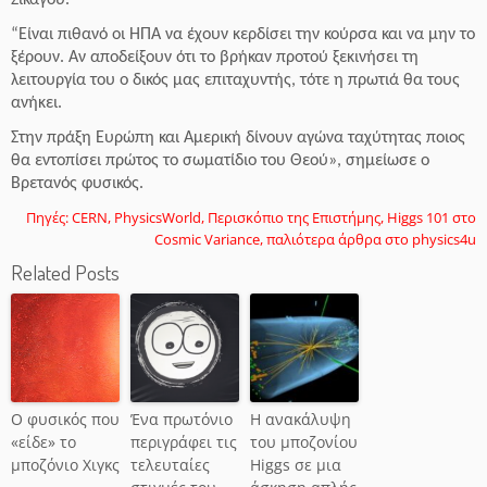
Σικάγου.
“Είναι πιθανό οι ΗΠΑ να έχουν κερδίσει την κούρσα και να μην το
ξέρουν. Αν αποδείξουν ότι το βρήκαν προτού ξεκινήσει τη
λειτουργία του ο δικός μας επιταχυντής, τότε η πρωτιά θα τους
ανήκει.
Στην πράξη Ευρώπη και Αμερική δίνουν αγώνα ταχύτητας ποιος
θα εντοπίσει πρώτος το σωματίδιο του Θεού», σημείωσε ο
Βρετανός φυσικός.
Πηγές: CERN, PhysicsWorld, Περισκόπιο της Επιστήμης, Higgs 101 στο
Cosmic Variance, παλιότερα άρθρα στο physics4u
Related Posts
Ο φυσικός που
Ένα πρωτόνιο
Η ανακάλυψη
«είδε» το
περιγράφει τις
του μποζονίου
μποζόνιο Χιγκς
τελευταίες
Higgs σε μια