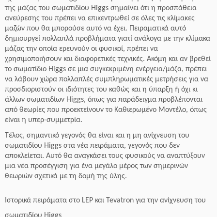
της μάζας του σωματιδίου Higgs σημαίνει ότι η προσπάθεια
ανεύρεσης του πρέπει να επικεντρωθεί σε όλες τις κλίμακες
μαζών που θα μπορούσε αυτό να έχει. Πειραματικά αυτό
δημιουργεί πολλαπλά προβλήματα γιατί ανάλογα με την κλίμακα
μάζας την οποία ερευνούν οι φυσικοί, πρέπει να
χρησιμοποιήσουν και διαφορετικές τεχνικές. Ακόμη και αν βρεθεί
το σωματίδιο Higgs σε μια συγκεκριμένη ενέργεια/μάζα, πρέπει
να λάβουν χώρα πολλαπλές συμπληρωματικές μετρήσεις για να
προσδιοριστούν οι ιδιότητες του καθώς και η ύπαρξη ή όχι κι
άλλων σωματιδίων Higgs, όπως για παράδειγμα προβλέπονται
από θεωρίες που προεκτείνουν το Καθιερωμένο Μοντέλο, όπως
είναι η υπερ-συμμετρία.
Τέλος, σημαντικό γεγονός θα είναι και η μη ανίχνευση του
σωματιδίου Higgs στα νέα πειράματα, γεγονός που δεν
αποκλείεται. Αυτό θα αναγκάσει τους φυσικούς να αναπτύξουν
μια νέα προσέγγιση για ένα μεγάλο μέρος των σημερινών
θεωριών σχετικά με τη δομή της ύλης.
Ιστορικά πειράματα στο LEP και Tevatron για την ανίχνευση του
σωματιδίου Higgs