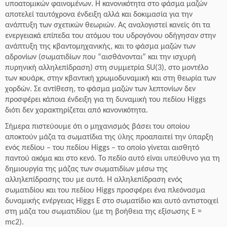
υποατομικών φαινομένων. H κανονικότητα στο φάσμα μαζών
αποτελεί ταυτόχρονα ένδειξη αλλά και δοκιμασία για την
ανάπτυξη των σχετικών θεωριών. Ας αναλογιστεί κανείς ότι τα
ενεργειακά επίπεδα του ατόμου του υδρογόνου οδήγησαν στην
ανάπτυξη της κβαντομηχανικής, και το φάσμα μαζών των
αδρονίων (σωματιδίων που “αισθάνονται” και την ισχυρή
πυρηνική αλληλεπίδραση) στη συμμετρία SU(3), στο μοντέλο
των κουάρκ, στην κβαντική χρωμοδυναμική και στη θεωρία των
χορδών. Σε αντίθεση, το φάσμα μαζών των λεπτονίων δεν
προσφέρει κάποια ένδειξη για τη δυναμική του πεδίου Higgs
διότι δεν χαρακτηρίζεται από κανονικότητα.
Σήμερα πιστεύουμε ότι ο μηχανισμός βάσει του οποίου
αποκτούν μάζα τα σωματίδια της ύλης προαπαιτεί την ύπαρξη
ενός πεδίου – του πεδίου Higgs – το οποίο γίνεται αισθητό
παντού ακόμα και στο κενό. Το πεδίο αυτό είναι υπεύθυνο για τη
δημιουργία της μάζας των σωματιδίων μέσω της
αλληλεπίδρασης του με αυτά. Η αλληλεπίδραση ενός
σωματιδίου και του πεδίου Higgs προσφέρει ένα πλεόνασμα
δυναμικής ενέργειας Higgs Ε στο σωματίδιο και αυτό αντιστοιχεί
στη μάζα του σωματιδίου (με τη βοήθεια της εξίσωσης E =
mc2).