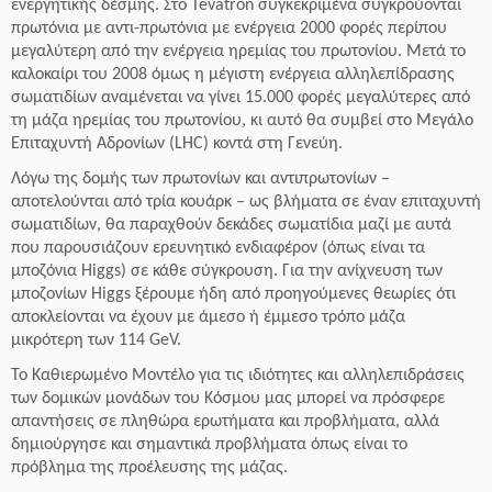
ενεργητικής δέσμης. Στο Tevatron συγκεκριμένα συγκρούονται
πρωτόνια με αντι-πρωτόνια με ενέργεια 2000 φορές περίπου
μεγαλύτερη από την ενέργεια ηρεμίας του πρωτονίου. Μετά το
καλοκαίρι του 2008 όμως η μέγιστη ενέργεια αλληλεπίδρασης
σωματιδίων αναμένεται να γίνει 15.000 φορές μεγαλύτερες από
τη μάζα ηρεμίας του πρωτονίου, κι αυτό θα συμβεί στο Μεγάλο
Επιταχυντή Αδρονίων (LHC) κοντά στη Γενεύη.
Λόγω της δομής των πρωτονίων και αντιπρωτονίων –
αποτελούνται από τρία κουάρκ – ως βλήματα σε έναν επιταχυντή
σωματιδίων, θα παραχθούν δεκάδες σωματίδια μαζί με αυτά
που παρουσιάζουν ερευνητικό ενδιαφέρον (όπως είναι τα
μποζόνια Higgs) σε κάθε σύγκρουση. Για την ανίχνευση των
μποζονίων Higgs ξέρουμε ήδη από προηγούμενες θεωρίες ότι
αποκλείονται να έχουν με άμεσο ή έμμεσο τρόπο μάζα
μικρότερη των 114 GeV.
Το Καθιερωμένο Μοντέλο για τις ιδιότητες και αλληλεπιδράσεις
των δομικών μονάδων του Κόσμου μας μπορεί να πρόσφερε
απαντήσεις σε πληθώρα ερωτήματα και προβλήματα, αλλά
δημιούργησε και σημαντικά προβλήματα όπως είναι το
πρόβλημα της προέλευσης της μάζας.