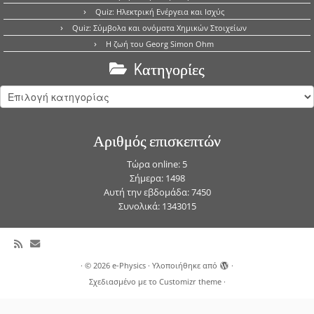
Quiz: Ηλεκτρική Ενέργεια και Ισχύς
Quiz: Σύμβολα και ονόματα Χημικών Στοιχείων
Η ζωή του Georg Simon Ohm
Kατηγορίες
Kατηγορίες
Αριθμός επισκεπτών
Τώρα online: 5
Σήμερα: 1498
Αυτή την εβδομάδα: 7450
Συνολικά: 1343015
·
© 2026
e-Physics
·
Υλοποιήθηκε από
·
Σχεδιασμένο με το
Customizr theme
·