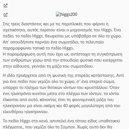
Στις τρεις διαστάσεις και με τις περιπλοκές που φέρνει η
σχετικότητα, αυτός περίπου είναι ο μηχανισμός του Higgs. Ένα
πεδίο, το πεδίο Higgs, θεωρείται ως υπόβαθρο σε όλο το χώρο.
Απ’ οπουδήποτε περνάει ένα σωματίδιο, το τελευταίο
παραμορφώνει τοπικά το πεδίο Higgs.
Η παραμόρφωση αυτή που έχει ως αντίστοιχο τη συγκέντρωση
των ανθρώπων γύρω από την σπουδαία φυσικό που εισέρχεται
στην αίθουσα, γεννάει τη μάζα του σωματιδίου.
Η ιδέα προέρχεται από τη φυσική της στερεάς κατάστασης. Αντί
για ένα πεδίο που γεμίζει όλο το χώρο, σ’ ένα στερεό σώμα,
υπάρχει το πλέγμα των θετικών ιόντων του κρυστάλλου. Όταν
ένα ηλεκτρόνιο κινείται μέσα στο πλέγμα των ιόντων, τα ιόντα
έλκονται από αυτό, κάνοντας έτσι τη φαινομενική μάζα του
ηλεκτρονίου μα είναι ακόμη και 40 φορές μεγαλύτερη από του
ελευθέρου ηλεκτρονίου.
Το πεδίο Higgs στο κενό, αποτελεί ένα τέτοιο είδος υποθετικού
πλέγματος, που γεμίζει όλο το Σύμπαν. Χωρίς αυτό δεν θα