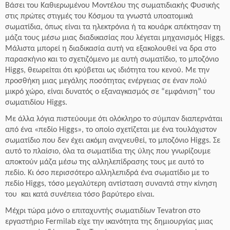
Βάσει του Καθιερωμένου Μοντέλου της σωματιδιακής Φυσικής
στις πρώτες στιγμές του Κόσμου τα γνωστά υποατομικά
σωματίδια, όπως είναι τα ηλεκτρόνια ή τα κουάρκ απέκτησαν τη
μάζα τους μέσω μιας διαδικασίας που λέγεται μηχανισμός Higgs.
Μάλιστα μπορεί η διαδικασία αυτή να εξακολουθεί να δρα στο
παρασκήνιο και το σχετιζόμενο με αυτή σωματίδιο, το μποζόνιο
Higgs, θεωρείται ότι κρύβεται ως ιδιότητα του κενού. Με την
προσθήκη μιας μεγάλης ποσότητας ενέργειας σε έναν πολύ
μικρό χώρο, είναι δυνατός ο εξαναγκασμός σε “εμφάνιση” του
σωματιδίου Higgs.
Με άλλα λόγια πιστεύουμε ότι ολόκληρο το σύμπαν διαπερνάται
από ένα «πεδίο Higgs», το οποίο σχετίζεται με ένα τουλάχιστον
σωματίδιο που δεν έχει ακόμη ανιχνευθεί, το μποζόνιο Higgs. Σε
αυτό το πλαίσιο, όλα τα σωματίδια της ύλης που γνωρίζουμε
αποκτούν μάζα μέσω της αλληλεπίδρασης τους με αυτό το
πεδίο. Κι όσο περισσότερο αλληλεπιδρά ένα σωματίδιο με το
πεδίο Higgs, τόσο μεγαλύτερη αντίσταση συναντά στην κίνηση
του και κατά συνέπεια τόσο βαρύτερο είναι.
Μέχρι τώρα μόνο ο επιταχυντής σωματιδίων Tevatron στο
εργαστήριο Fermilab είχε την ικανότητα της δημιουργίας μιας