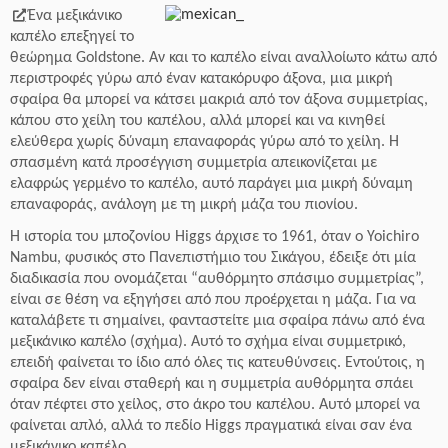
Ένα μεξικάνικο
καπέλο επεξηγεί το
θεώρημα Goldstone. Αν και το καπέλο είναι αναλλοίωτο κάτω από
περιστροφές γύρω από έναν κατακόρυφο άξονα, μια μικρή
σφαίρα θα μπορεί να κάτσει μακριά από τον άξονα συμμετρίας,
κάπου στο χείλη του καπέλου, αλλά μπορεί και να κινηθεί
ελεύθερα χωρίς δύναμη επαναφοράς γύρω από το χείλη. Η
σπασμένη κατά προσέγγιση συμμετρία απεικονίζεται με
ελαφρώς γερμένο το καπέλο, αυτό παράγει μια μικρή δύναμη
επαναφοράς, ανάλογη με τη μικρή μάζα του πιονίου.
Η ιστορία του μποζονίου Higgs άρχισε το 1961, όταν ο Yoichiro
Nambu, φυσικός στο Πανεπιστήμιο του Σικάγου, έδειξε ότι μία
διαδικασία που ονομάζεται “αυθόρμητο σπάσιμο συμμετρίας”,
είναι σε θέση να εξηγήσει από που προέρχεται η μάζα. Για να
καταλάβετε τι σημαίνει, φανταστείτε μια σφαίρα πάνω από ένα
μεξικάνικο καπέλο (σχήμα). Αυτό το σχήμα είναι συμμετρικό,
επειδή φαίνεται το ίδιο από όλες τις κατευθύνσεις. Εντούτοις, η
σφαίρα δεν είναι σταθερή και η συμμετρία αυθόρμητα σπάει
όταν πέφτει στο χείλος, στο άκρο του καπέλου. Αυτό μπορεί να
φαίνεται απλό, αλλά το πεδίο Higgs πραγματικά είναι σαν ένα
μεξικάνικο καπέλο.