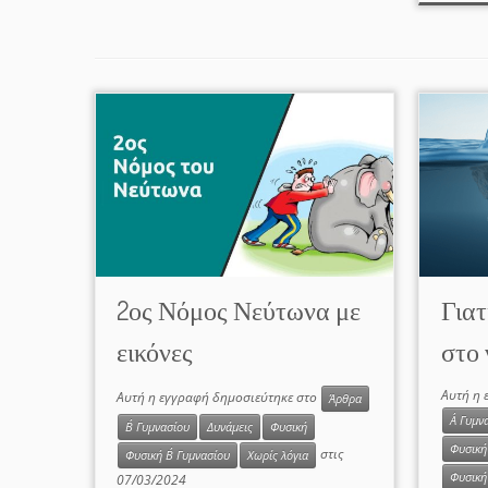
2ος Νόμος Νεύτωνα με
Γιατ
εικόνες
στο 
Αυτή η 
Αυτή η εγγραφή δημοσιεύτηκε στο
Άρθρα
Α΄ Γυμν
Β΄ Γυμνασίου
Δυνάμεις
Φυσική
Φυσική
στις
Φυσική Β΄ Γυμνασίου
Χωρίς λόγια
Φυσική 
07/03/2024