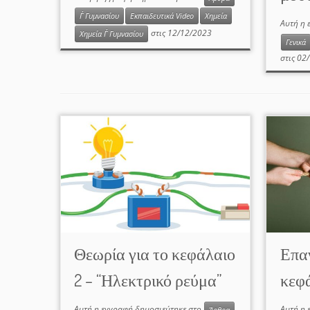
Γ΄ Γυμνασίου
Εκπαιδευτικά Video
Χημεία
Αυτή η 
στις
12/12/2023
Χημεία Γ΄ Γυμνασίου
Γενικά
στις
02/
Θεωρία για το κεφάλαιο
Επα
2 – “Ηλεκτρικό ρεύμα”
κεφά
Αυτή η εγγραφή δημοσιεύτηκε στο
Αυτή η 