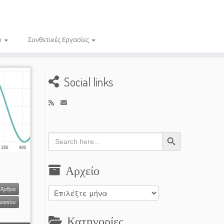
ο
Συνθετικές Εργασίες
Social links
Search Button
Search
for:
Αρχείο
Άρθρα
Αρχείο
μνασίου
Κατηγορίες