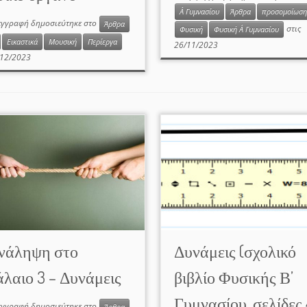
Α΄ Γυμνασίου
Άρθρα
προσομοίωση
εγγραφή δημοσιεύτηκε στο
Άρθρα
στις
Φυσική
Φυσική Α΄ Γυμνασίου
Εικαστικά
Μουσική
Περίεργα
26/11/2023
12/2023
νάληψη στο
Δυνάμεις (σχολικό
λαιο 3 – Δυνάμεις
βιβλίο Φυσικής Β’
Γυμνασίου, σελίδες
εγγραφή δημοσιεύτηκε στο