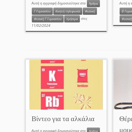
Αυτή η εγγραφή δημοσιεύτηκε στο
Αυτή η 
Άρθρα
Γ΄ Γυμνασίου
Κινητή τηλεφωνία
Φυσική
Β΄ Γυμν
στις
Φυσική Γ΄ Γυμνασίου
Χρήσιμα
Φυσική 
11/02/2024
Βίντεο για τα αλκάλια
Θέρε
μου
Αυτή η εγγραφή δημοσιεύτηκε στο
Άρθρα