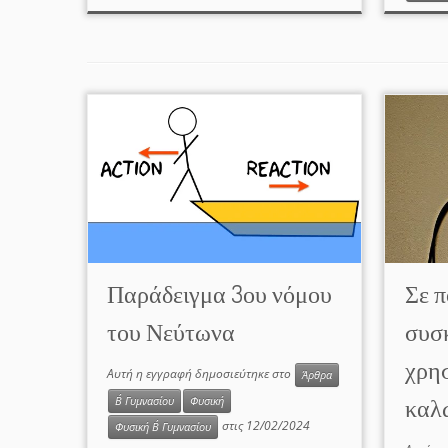
Παράδειγμα 3ου νόμου
Σε π
του Νεύτωνα
συσ
χρη
Αυτή η εγγραφή δημοσιεύτηκε στο
Άρθρα
καλώ
Β΄ Γυμνασίου
Φυσική
στις
12/02/2024
Φυσική Β΄ Γυμνασίου