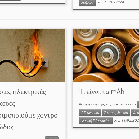
στις
15/02/2024
Χρήσιμα
οιες ηλεκτρικές
Τι είναι τα mAh;
κευές
Αυτή η εγγραφή δημοσιεύτηκε στο
σιμοποιούμε χοντρό
Γ΄ Γυμνασίου
Σύντομη θεωρία
Φυσ
στις
11/02/20
Φυσική Γ΄ Γυμνασίου
διο;