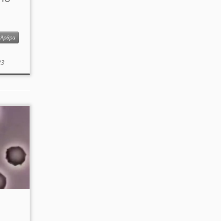
Άρθρα
23