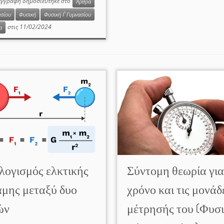
εγγραφή δημοσιεύτηκε στο
Άρθρα
ασίου
Φυσική
Φυσική Γ΄ Γυμνασίου
στις
11/02/2024
α
λογισμός ελκτικής
Σύντομη θεωρία για
αμης μεταξύ δυο
χρόνο και τις μονάδ
ών
μέτρησής του (Φυσ