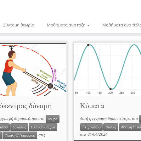
Σύντομη θεωρία
Μαθήματα ανα τάξη
Μαθήματα ανα τίτλ
όκεντρος δύναμη
Κύματα
εγγραφή δημοσιεύτηκε στο
Αυτή η εγγραφή δημοσιεύτηκε στο
Άρθρα
ασίου
Δυνάμεις
Σύντομη θεωρία
Γ΄ Γυμνασίου
Φυσική
Φυσική Γ΄ Γυ
στις
01/04/2024
στις
Φυσική Β΄ Γυμνασίου