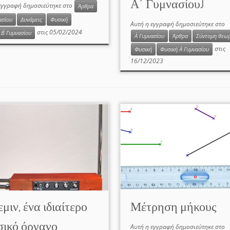
Α΄ Γυμνασίου)
εγγραφή δημοσιεύτηκε στο
Άρθρα
ασίου
Δυνάμεις
Φυσική
Αυτή η εγγραφή δημοσιεύτηκε στο
στις
05/02/2024
Β΄ Γυμνασίου
Α΄ Γυμνασίου
Άρθρα
Σύντομη θεωρ
στις
Φυσική
Φυσική Α΄ Γυμνασίου
16/12/2023
μιν, ένα ιδιαίτερο
Μέτρηση μήκους
σικό όργανο
Αυτή η εγγραφή δημοσιεύτηκε στο