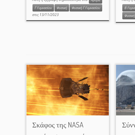
Άρθρα
Γ΄ Γυμνασίου
Φυσική
Φυσική Γ΄ Γυμνασίου
Β΄ Γυμν
στις
13/11/2023
Φυσική 
Σκάφος της NASA
Σύνν