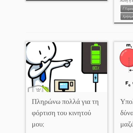
Αυτή η 
Γ΄ Γυμν
Χρήσιμ
Πληρώνω πολλά για τη
Υπο
φόρτιση του κινητού
δύν
μου;
μαζ