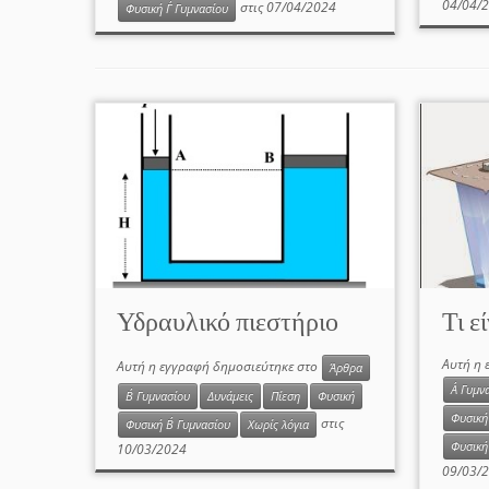
04/04/
στις
07/04/2024
Φυσική Γ΄ Γυμνασίου
Υδραυλικό πιεστήριο
Τι ε
Αυτή η 
Αυτή η εγγραφή δημοσιεύτηκε στο
Άρθρα
Α΄ Γυμν
Β΄ Γυμνασίου
Δυνάμεις
Πίεση
Φυσική
Φυσική
στις
Φυσική Β΄ Γυμνασίου
Χωρίς λόγια
Φυσική 
10/03/2024
09/03/