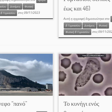
Άρθρα
έως και 46)
ασίου
Δυνάμεις
Φυσική
στις
09/11/2023
Β΄ Γυμνασίου
Αυτή η εγγραφή δημοσιεύτηκε στο
Β΄ Γυμνασίου
Δυνάμεις
Φυσική
στις
09/11/20
Φυσική Β΄ Γυμνασίου
εφο “πανό”
Το κυνήγι ενός