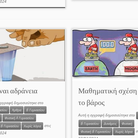
2024
ίναι αδράνεια
Μαθηματική σχέση 
το βάρος
εγγραφή δημοσιεύτηκε στο
ασίου
Άρθρα
Β΄ Γυμνασίου
Αυτή η εγγραφή δημοσιεύτηκε στο
Φυσική Α΄ Γυμνασίου
Β΄ Γυμνασίου
Δυνάμεις
Φυσική
στις
Β΄ Γυμνασίου
Χωρίς λόγια
σ
Φυσική Β΄ Γυμνασίου
Χωρίς λόγια
2024