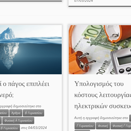
07/03/2024
ί ο πάγος επιπλέει
Υπολογισμός του
νερό;
κόστους λειτουργία
ηλεκτρικών συσκε
εγγραφή δημοσιεύτηκε στο
ασίου
Άρθρα
Β΄ Γυμνασίου
Αυτή η εγγραφή δημοσιεύτηκε στο
Φυσική Α΄ Γυμνασίου
Γ΄ Γυμνασίου
Φυσική
Φυσική Γ΄ Γυ
στις
04/03/2024
Β΄ Γυμνασίου