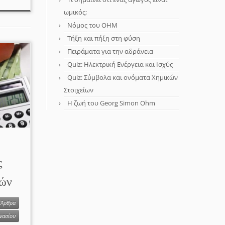
ωμικός;
Νόμος του OHM
Τήξη και πήξη στη φύση
Πειράματα για την αδράνεια
Quiz: Ηλεκτρική Ενέργεια και Ισχύς
Quiz: Σύμβολα και ονόματα Χημικών
Στοιχείων
Η ζωή του Georg Simon Ohm
ς
υών
Άρθρα
μνασίου