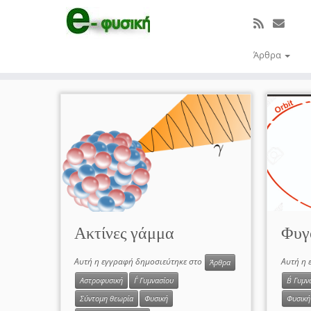
Άρθρα
Μετάβαση
στο
περιεχόμενο
Ακτίνες γάμμα
Φυγ
Αυτή η εγγραφή δημοσιεύτηκε στο
Αυτή η 
Άρθρα
Αστροφυσική
Γ΄ Γυμνασίου
Β΄ Γυμν
Σύντομη θεωρία
Φυσική
Φυσική