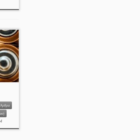
Άρθρα
ική
24