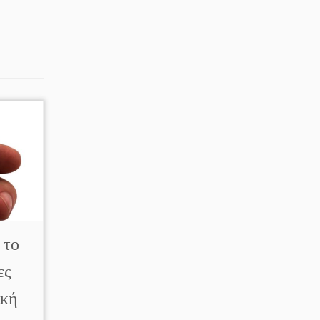
 το
ες
ική