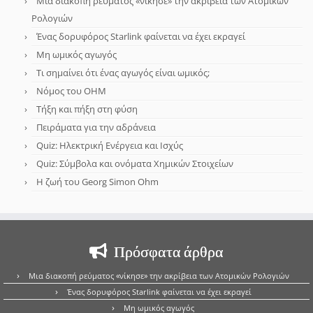
Μια διακοπή ρεύματος «νίκησε» την ακρίβεια των Ατομικών
Ρολογιών
Ένας δορυφόρος Starlink φαίνεται να έχει εκραγεί
Μη ωμικός αγωγός
Τι σημαίνει ότι ένας αγωγός είναι ωμικός;
Νόμος του OHM
Τήξη και πήξη στη φύση
Πειράματα για την αδράνεια
Quiz: Ηλεκτρική Ενέργεια και Ισχύς
Quiz: Σύμβολα και ονόματα Χημικών Στοιχείων
Η ζωή του Georg Simon Ohm
Πρόσφατα άρθρα
Μια διακοπή ρεύματος «νίκησε» την ακρίβεια των Ατομικών Ρολογιών
Ένας δορυφόρος Starlink φαίνεται να έχει εκραγεί
Μη ωμικός αγωγός