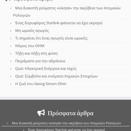
Μια διακοπή ρεύματος «νίκησε» την ακρίβεια των Ατομικών
Ρολογιών
Ένας δορυφόρος Starlink φαίνεται να έχει εκραγεί
Μη ωμικός αγωγός
Τι σημαίνει ότι ένας αγωγός είναι ωμικός;
Νόμος του OHM
Τήξη και πήξη στη φύση
Πειράματα για την αδράνεια
Quiz: Ηλεκτρική Ενέργεια και Ισχύς
Quiz: Σύμβολα και ονόματα Χημικών Στοιχείων
Η ζωή του Georg Simon Ohm
Πρόσφατα άρθρα
Μια διακοπή ρεύματος «νίκησε» την ακρίβεια των Ατομικών Ρολογιών
Ένας δορυφόρος Starlink φαίνεται να έχει εκραγεί