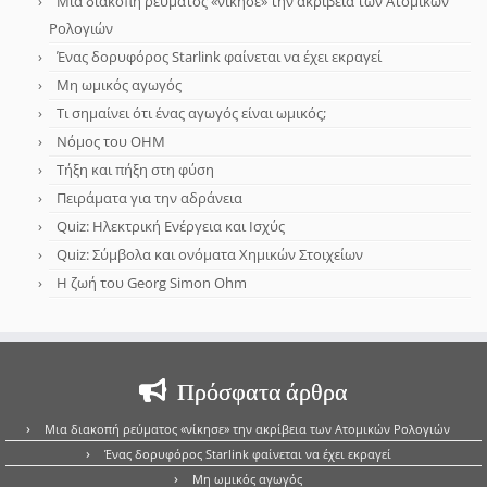
Μια διακοπή ρεύματος «νίκησε» την ακρίβεια των Ατομικών
Ρολογιών
Ένας δορυφόρος Starlink φαίνεται να έχει εκραγεί
Μη ωμικός αγωγός
Τι σημαίνει ότι ένας αγωγός είναι ωμικός;
Νόμος του OHM
Τήξη και πήξη στη φύση
Πειράματα για την αδράνεια
Quiz: Ηλεκτρική Ενέργεια και Ισχύς
Quiz: Σύμβολα και ονόματα Χημικών Στοιχείων
Η ζωή του Georg Simon Ohm
Πρόσφατα άρθρα
Μια διακοπή ρεύματος «νίκησε» την ακρίβεια των Ατομικών Ρολογιών
Ένας δορυφόρος Starlink φαίνεται να έχει εκραγεί
Μη ωμικός αγωγός