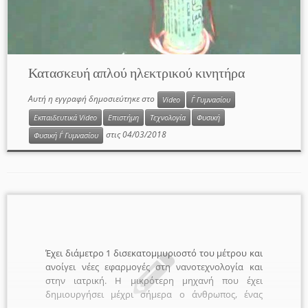
Κατασκευή απλού ηλεκτρικού κινητήρα
Αυτή η εγγραφή δημοσιεύτηκε στο
Video
Γ΄ Γυμνασίου
Εκπαιδευτικά Video
Επιστήμη
Τεχνολογία
Φυσική
στις
04/03/2018
Φυσική Γ΄ Γυμνασίου
Έχει διάμετρο 1 δισεκατομμυριοστό του μέτρου και
ανοίγει νέες εφαρμογές στη νανοτεχνολογία και
στην ιατρική. Η μικρότερη μηχανή που έχει
δημιουργήσει μέχρι σήμερα ο άνθρωπος, ένας
ηλεκτρικός κινητήρας αποτελούμενος από ένα και