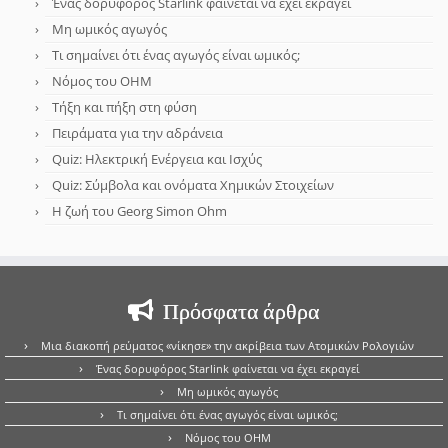
Ένας δορυφόρος Starlink φαίνεται να έχει εκραγεί
Μη ωμικός αγωγός
Τι σημαίνει ότι ένας αγωγός είναι ωμικός;
Νόμος του OHM
Τήξη και πήξη στη φύση
Πειράματα για την αδράνεια
Quiz: Ηλεκτρική Ενέργεια και Ισχύς
Quiz: Σύμβολα και ονόματα Χημικών Στοιχείων
Η ζωή του Georg Simon Ohm
Πρόσφατα άρθρα
Μια διακοπή ρεύματος «νίκησε» την ακρίβεια των Ατομικών Ρολογιών
Ένας δορυφόρος Starlink φαίνεται να έχει εκραγεί
Μη ωμικός αγωγός
Τι σημαίνει ότι ένας αγωγός είναι ωμικός;
Νόμος του OHM