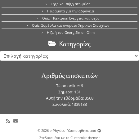
Τήξη και πήξη στη φύση
Πειράματα για την αδράνεια
Quiz: Ηλεκτρική Ενέργεια και Ισχύς
Quiz: Σύμβολα και ονόματα Χημικών Στοιχείων
Η ζωή του Georg Simon Ohm
Kατηγορίες
Kατηγορίες
Αριθμός επισκεπτών
Τώρα online: 6
Σήμερα: 131
Αυτή την εβδομάδα: 3568
Συνολικά: 1339133
·
© 2026
e-Physics
·
Υλοποιήθηκε από
·
Σχεδιασμένο με το
Customizr theme
·