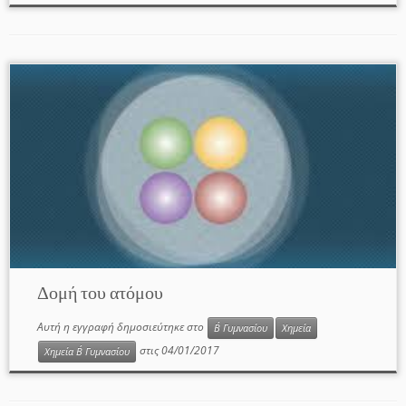
Δομή του ατόμου
Αυτή η εγγραφή δημοσιεύτηκε στο
Β΄ Γυμνασίου
Χημεία
στις
04/01/2017
Χημεία Β΄ Γυμνασίου