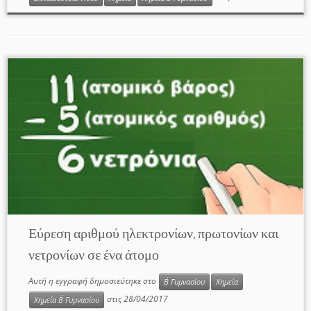
Εύρεση αριθμού ηλεκτρονίων, πρωτονίων και
νετρονίων σε ένα άτομο
Αυτή η εγγραφή δημοσιεύτηκε στο
Β΄ Γυμνασίου
Χημεία
στις
28/04/2017
Χημεία Β΄ Γυμνασίου