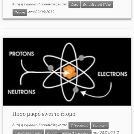
Αυτή η εγγραφή δημοσιεύτηκε στο
Video
Εκπαιδευτικά Video
στις
03/06/2019
Φυσική
Πόσο μικρό είναι το άτομο;
Αυτή η εγγραφή δημοσιεύτηκε στο
Β΄ Γυμνασίου
Εισαγωγή
στις
28/04/2017
Εκπαιδευτικά Video
Χημεία
Χημεία Β΄ Γυμνασίου