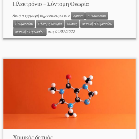
Ηλεκτρόνιο – Σύντομη Θεωρία
Αυτή η εγγραφή δημοσιεύτηκε στο
Άρθρα
Β΄ Γυμνασίου
Γ΄ Γυμνασίου
Σύντομη θεωρία
Φυσική
Φυσική Β΄ Γυμνασίου
στις
04/07/2022
Φυσική Γ΄ Γυμνασίου
Χημικός δεσμός