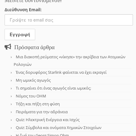
Διεύθυνση Email:
Πρόσφατα άρθρα
Μια διακοπή ρεύματος «νίκησε» την ακρίβεια των Ατομικών
Ρολογιών
Ένας δορυφόρος Starlink φαίνεται να έχει εκραγεί
Μη ωμικός αγωγός
Τι σημαίνει ότι ένας αγωγός είναι ωμικός;
Νόμος του OHM
Τήξη και πήξη στη φύση
Πειράματα για την αδράνεια
Quiz: Ηλεκτρική Ενέργεια και Ισχύς
Quiz: Σύμβολα και ονόματα Χημικών Στοιχείων
Η ζωή του Georg Simon Ohm