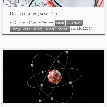
Οι επιστήμονες λένε: Τάση
Αυτή η εγγραφή δημοσιεύτηκε στο
Άρθρα
Γ΄ Γυμνασίου
στις
12/02/2023
Σύντομη θεωρία
Φυσική
Φυσική Γ΄ Γυμνασίου