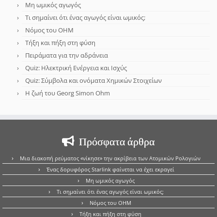
Μη ωμικός αγωγός
Τι σημαίνει ότι ένας αγωγός είναι ωμικός;
Νόμος του OHM
Τήξη και πήξη στη φύση
Πειράματα για την αδράνεια
Quiz: Ηλεκτρική Ενέργεια και Ισχύς
Quiz: Σύμβολα και ονόματα Χημικών Στοιχείων
Η ζωή του Georg Simon Ohm
Πρόσφατα άρθρα
Μια διακοπή ρεύματος «νίκησε» την ακρίβεια των Ατομικών Ρολογιών
Ένας δορυφόρος Starlink φαίνεται να έχει εκραγεί
Μη ωμικός αγωγός
Τι σημαίνει ότι ένας αγωγός είναι ωμικός;
Νόμος του OHM
Τήξη και πήξη στη φύση