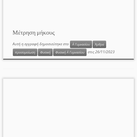
Μέτρηση μήκους
Αυτή η εγγραφή δημοσιεύτηκε στο
Α΄ Γυμνασίου
Άρθρα
στις
26/11/2023
προσομοίωση
Φυσική
Φυσική Α΄ Γυμνασίου