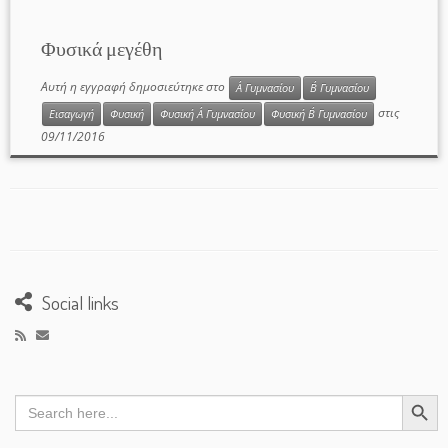
Φυσικά μεγέθη
Αυτή η εγγραφή δημοσιεύτηκε στο
Α΄ Γυμνασίου
Β΄ Γυμνασίου
στις
Εισαγωγή
Φυσική
Φυσική Α΄ Γυμνασίου
Φυσική Β΄ Γυμνασίου
09/11/2016
Social links
Search Button
Search
for: