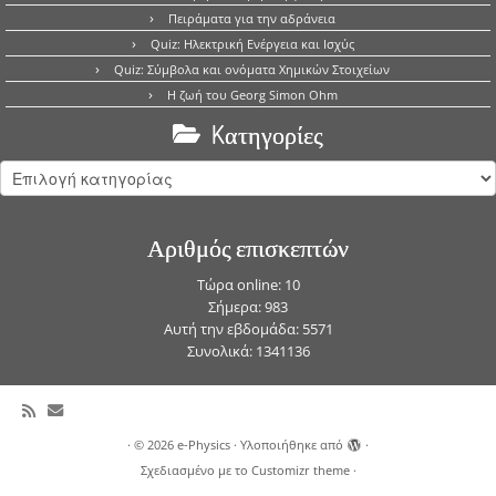
Πειράματα για την αδράνεια
Quiz: Ηλεκτρική Ενέργεια και Ισχύς
Quiz: Σύμβολα και ονόματα Χημικών Στοιχείων
Η ζωή του Georg Simon Ohm
Kατηγορίες
Kατηγορίες
Αριθμός επισκεπτών
Τώρα online: 10
Σήμερα: 983
Αυτή την εβδομάδα: 5571
Συνολικά: 1341136
·
© 2026
e-Physics
·
Υλοποιήθηκε από
·
Σχεδιασμένο με το
Customizr theme
·