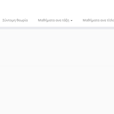
Σύντομη θεωρία
Μαθήματα ανα τάξη
Μαθήματα ανα τίτλ