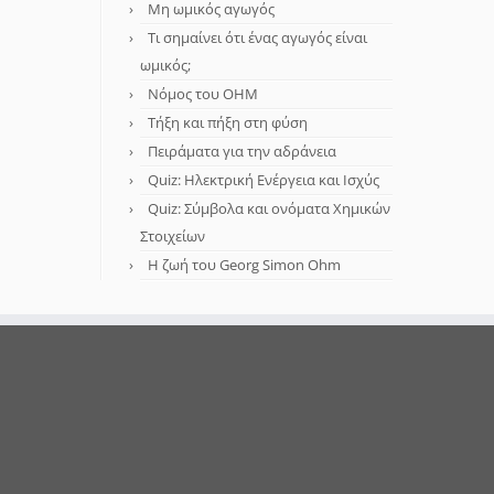
Μη ωμικός αγωγός
Τι σημαίνει ότι ένας αγωγός είναι
ωμικός;
Νόμος του OHM
Τήξη και πήξη στη φύση
Πειράματα για την αδράνεια
Quiz: Ηλεκτρική Ενέργεια και Ισχύς
Quiz: Σύμβολα και ονόματα Χημικών
Στοιχείων
Η ζωή του Georg Simon Ohm