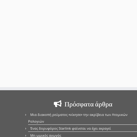
Πρόσφατα άρθρα
Μια διακοπή ρεύματος «νίκησε» την ακρίβεια των Ατομικών
Ρολογιών
Ένας δορυφόρος Starlink φαίνεται να έχει εκραγεί
Μη ωμικός αγωγός