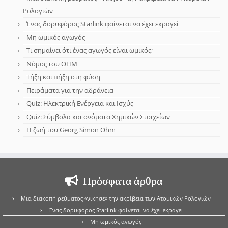
Ρολογιών
Ένας δορυφόρος Starlink φαίνεται να έχει εκραγεί
Μη ωμικός αγωγός
Τι σημαίνει ότι ένας αγωγός είναι ωμικός;
Νόμος του OHM
Τήξη και πήξη στη φύση
Πειράματα για την αδράνεια
Quiz: Ηλεκτρική Ενέργεια και Ισχύς
Quiz: Σύμβολα και ονόματα Χημικών Στοιχείων
Η ζωή του Georg Simon Ohm
Πρόσφατα άρθρα
Μια διακοπή ρεύματος «νίκησε» την ακρίβεια των Ατομικών Ρολογιών
Ένας δορυφόρος Starlink φαίνεται να έχει εκραγεί
Μη ωμικός αγωγός