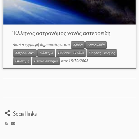
Έλληνας αστρονόμος νονός αστεροειδή
Αυτή η εγγραφή δημοσιεύτηκε στο
Άρθρα
Αστρονομία
Αστροφυσική
Διάστημα
Ειδήσεις - Ελλάδα
Ειδήσεις - Κόσμος
στις
18/10/2008
Επιστήμη
Ηλιακό σύστημα
Social links