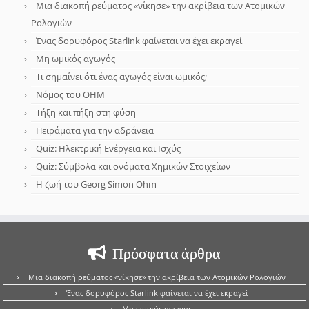
Μια διακοπή ρεύματος «νίκησε» την ακρίβεια των Ατομικών
Ρολογιών
Ένας δορυφόρος Starlink φαίνεται να έχει εκραγεί
Μη ωμικός αγωγός
Τι σημαίνει ότι ένας αγωγός είναι ωμικός;
Νόμος του OHM
Τήξη και πήξη στη φύση
Πειράματα για την αδράνεια
Quiz: Ηλεκτρική Ενέργεια και Ισχύς
Quiz: Σύμβολα και ονόματα Χημικών Στοιχείων
Η ζωή του Georg Simon Ohm
Πρόσφατα άρθρα
Μια διακοπή ρεύματος «νίκησε» την ακρίβεια των Ατομικών Ρολογιών
Ένας δορυφόρος Starlink φαίνεται να έχει εκραγεί
Μη ωμικός αγωγός