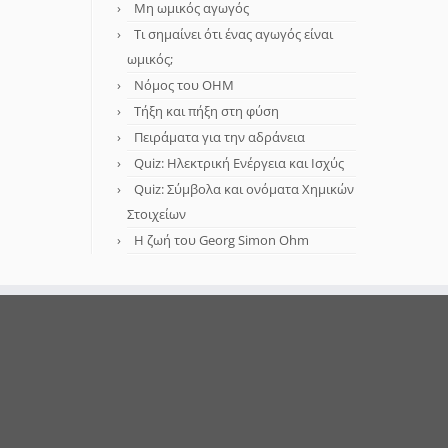
Μη ωμικός αγωγός
Τι σημαίνει ότι ένας αγωγός είναι
ωμικός;
Νόμος του OHM
Τήξη και πήξη στη φύση
Πειράματα για την αδράνεια
Quiz: Ηλεκτρική Ενέργεια και Ισχύς
Quiz: Σύμβολα και ονόματα Χημικών
Στοιχείων
Η ζωή του Georg Simon Ohm