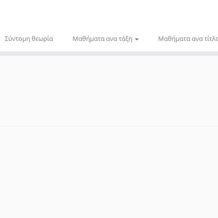
Σύντομη θεωρία
Μαθήματα ανα τάξη
Μαθήματα ανα τίτλ