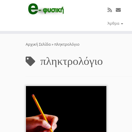
Άρθρα
Μετάβαση
στο
Αρχική Σελίδα
»
πληκτρολόγιο
περιεχόμενο
πληκτρολόγιο