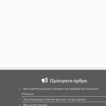
Πρόσφατα άρθρα
Μια διακοπή ρεύματος «νίκησε» την ακρίβεια των Ατομικών
Ρολογιών
Ένας δορυφόρος Starlink φαίνεται να έχει εκραγεί
Μη ωμικός αγωγός