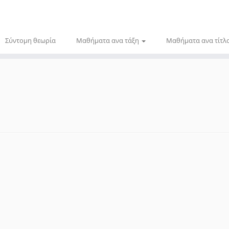
Σύντομη θεωρία
Μαθήματα ανα τάξη
Μαθήματα ανα τίτλ