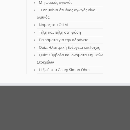
Μη ωμικός αγωγός
Τι σημαίνει ότι ένας αγωγός είναι
ωμικός;
Νόμος του OHM
Τήξη και πήξη στη φύση
Πειράματα για την αδράνεια
Quiz: Ηλεκτρική Ενέργεια και Ισχύς
Quiz: Σύμβολα και ονόματα Χημικών
Στοιχείων
Η ζωή του Georg Simon Ohm