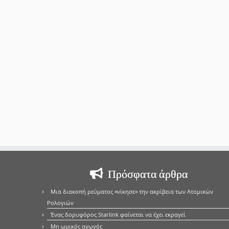
Πρόσφατα άρθρα
Μια διακοπή ρεύματος «νίκησε» την ακρίβεια των Ατομικών
Ρολογιών
Ένας δορυφόρος Starlink φαίνεται να έχει εκραγεί
Μη ωμικός αγωγός