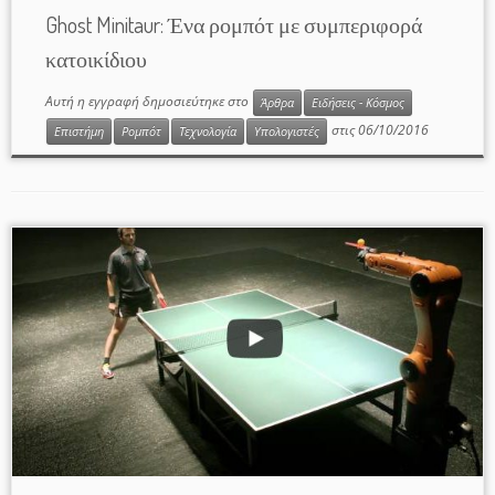
Ghost Minitaur: Ένα ρομπότ με συμπεριφορά
κατοικίδιου
Αυτή η εγγραφή δημοσιεύτηκε στο
Άρθρα
Ειδήσεις - Κόσμος
στις
06/10/2016
Επιστήμη
Ρομπότ
Τεχνολογία
Υπολογιστές