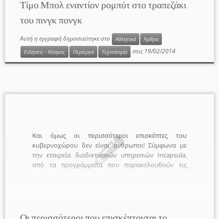
Τίμο Μπολ εναντίον ρομπότ στο τραπεζάκι
του πινγκ πονγκ
Αυτή η εγγραφή δημοσιεύτηκε στο
Αθλητικά
Άρθρα
στις
19/02/2014
Ειδήσεις - Κόσμος
Περίεργα
Τεχνολογία
Και όμως οι περισσότεροι επισκέπτες του
κυβερνοχώρου δεν είναι άνθρωποι! Σύμφωνα με
την εταιρεία διαδικτυακών υπηρεσιών Incapsula,
από τα προγράμματα που παρακολουθούν τις
ενημερώσεις στο διαδίκτυο, μέχρι τα προγράμματα
που υποκλέπτουν δεδομένα, τα bot φαίνεται ότι
κυριαρχούν πλέον στον κυβερνοχώρο. Τα bot
αντιστοιχούν περίπου στο 61,5% της κίνησης στο
σύνολο των διαδικτυακών τόπων. Μάλιστα σε
Οι περισσότεροι που επισκέπτονται το