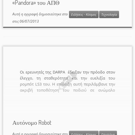
«Pandora» του ΑΠΘ
500 συνέδρους από τους χώρους της Ρομποτικής,
της Μηχατρονικής, των Ευφυών Συστημάτων και
Αυτή η εγγραφή δημοσιεύτηκε στο
της Τεχνητής Νοημοσύνης είναι η ανάπτυξη ενός ή
Ειδήσεις - Κόσμος
Τεχνολογία
περισσοτέρων […]
στις
06/07/2013
Οι ερευνητές της DARPA έδειξαν την πρόοδο στον
έλεγχο, τη σταθερότητα και την ευελιξία του
ρομπότ LS3 του. Η επίδειξη αυτή περιλάμβανε την
ακριβή τοποθέτηση του ποδιού σε ανώμαλο
έδαφος, την λήψη αποφάσεων, την ικανότητα να
ελιχτεί σε ένα αστικό περιβάλλον, καθώς και
δυνατότητα φωνητικής εντολής. [field name=iframe]
Αυτόνομο Robot
Αυτή η εγγραφή δημοσιεύτηκε στο
Ειδήσεις - Κόσμος
Επιστήμη