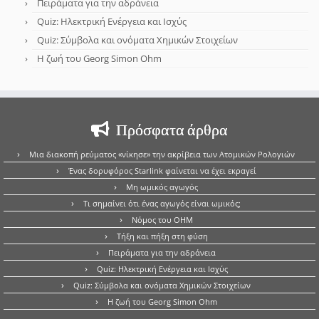
Πειράματα για την αδράνεια
Quiz: Ηλεκτρική Ενέργεια και Ισχύς
Quiz: Σύμβολα και ονόματα Χημικών Στοιχείων
Η ζωή του Georg Simon Ohm
Πρόσφατα άρθρα
Μια διακοπή ρεύματος «νίκησε» την ακρίβεια των Ατομικών Ρολογιών
Ένας δορυφόρος Starlink φαίνεται να έχει εκραγεί
Μη ωμικός αγωγός
Τι σημαίνει ότι ένας αγωγός είναι ωμικός;
Νόμος του OHM
Τήξη και πήξη στη φύση
Πειράματα για την αδράνεια
Quiz: Ηλεκτρική Ενέργεια και Ισχύς
Quiz: Σύμβολα και ονόματα Χημικών Στοιχείων
Η ζωή του Georg Simon Ohm