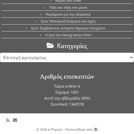
Νόμος του OHM
Τήξη και πήξη στη φύση
Πειράματα για την αδράνεια
Quiz: Ηλεκτρική Ενέργεια και Ισχύς
Quiz: Σύμβολα και ονόματα Χημικών Στοιχείων
Η ζωή του Georg Simon Ohm
Kατηγορίες
Kατηγορίες
Αριθμός επισκεπτών
Τώρα online: 6
Σήμερα: 1001
Αυτή την εβδομάδα: 6953
Συνολικά: 1342518
·
© 2026
e-Physics
·
Υλοποιήθηκε από
·