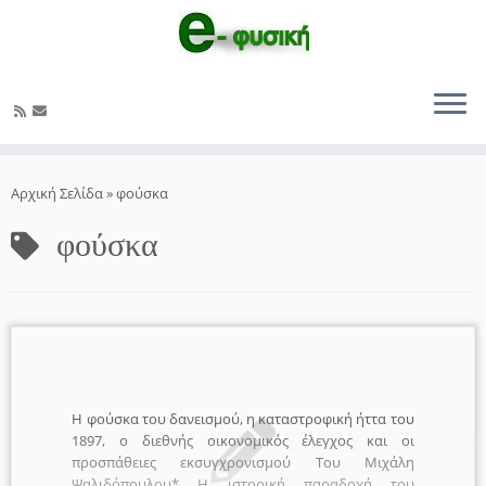
Μετάβαση
στο
Αρχική Σελίδα
»
φούσκα
περιεχόμενο
φούσκα
Η φούσκα του δανεισμού, η καταστροφική ήττα του
1897, ο διεθνής οικονομικός έλεγχος και οι
προσπάθειες εκσυγχρονισμού Του Μιχάλη
Ψαλιδόπουλου* Η ιστορική παραδοχή του