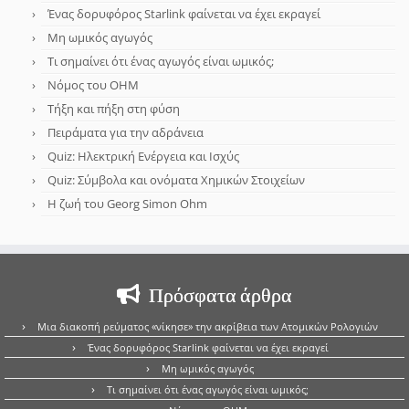
Ένας δορυφόρος Starlink φαίνεται να έχει εκραγεί
Μη ωμικός αγωγός
Τι σημαίνει ότι ένας αγωγός είναι ωμικός;
Νόμος του OHM
Τήξη και πήξη στη φύση
Πειράματα για την αδράνεια
Quiz: Ηλεκτρική Ενέργεια και Ισχύς
Quiz: Σύμβολα και ονόματα Χημικών Στοιχείων
Η ζωή του Georg Simon Ohm
Πρόσφατα άρθρα
Μια διακοπή ρεύματος «νίκησε» την ακρίβεια των Ατομικών Ρολογιών
Ένας δορυφόρος Starlink φαίνεται να έχει εκραγεί
Μη ωμικός αγωγός
Τι σημαίνει ότι ένας αγωγός είναι ωμικός;