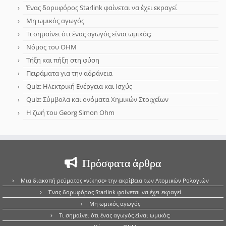
Ένας δορυφόρος Starlink φαίνεται να έχει εκραγεί
Μη ωμικός αγωγός
Τι σημαίνει ότι ένας αγωγός είναι ωμικός;
Νόμος του OHM
Τήξη και πήξη στη φύση
Πειράματα για την αδράνεια
Quiz: Ηλεκτρική Ενέργεια και Ισχύς
Quiz: Σύμβολα και ονόματα Χημικών Στοιχείων
Η ζωή του Georg Simon Ohm
Πρόσφατα άρθρα
Μια διακοπή ρεύματος «νίκησε» την ακρίβεια των Ατομικών Ρολογιών
Ένας δορυφόρος Starlink φαίνεται να έχει εκραγεί
Μη ωμικός αγωγός
Τι σημαίνει ότι ένας αγωγός είναι ωμικός;