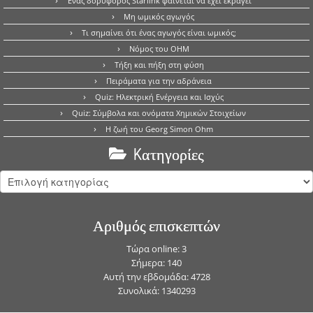
Ένας δορυφόρος Starlink φαίνεται να έχει εκραγεί
Μη ωμικός αγωγός
Τι σημαίνει ότι ένας αγωγός είναι ωμικός;
Νόμος του OHM
Τήξη και πήξη στη φύση
Πειράματα για την αδράνεια
Quiz: Ηλεκτρική Ενέργεια και Ισχύς
Quiz: Σύμβολα και ονόματα Χημικών Στοιχείων
Η ζωή του Georg Simon Ohm
Kατηγορίες
Kατηγορίες
Αριθμός επισκεπτών
Τώρα online: 3
Σήμερα: 140
Αυτή την εβδομάδα: 4728
Συνολικά: 1340293