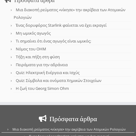
Μια διακοπή ρεύματος «νίκησε» την ακρίβεια των Ατομικών
Ρολογιών
Ένας δορυφόρος Starlink φαίνεται να έχει εκραγεί
Μη ωμικός αγωγός
Τι σημαίνει ότι ένας αγωγός είναι ωμικός;
Νόμος του OHM
Τήξη και πήξη στη φύση
Πειράματα για την αδράνεια
Quiz: Ηλεκτρική Ενέργεια και Ισχύς
Quiz: Σύμβολα και ονόματα Χημικών Στοιχείων
Η ζωή του Georg Simon Ohm
Πρόσφατα άρθρα
Μια διακοπή ρεύματος «νίκησε» την ακρίβεια των Ατομικών Ρολογιών