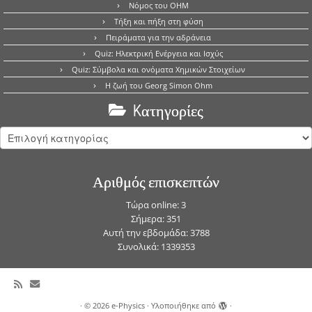
Νόμος του OHM
Τήξη και πήξη στη φύση
Πειράματα για την αδράνεια
Quiz: Ηλεκτρική Ενέργεια και Ισχύς
Quiz: Σύμβολα και ονόματα Χημικών Στοιχείων
Η ζωή του Georg Simon Ohm
Kατηγορίες
Kατηγορίες
Αριθμός επισκεπτών
Τώρα online: 3
Σήμερα: 351
Αυτή την εβδομάδα: 3788
Συνολικά: 1339353
·
© 2026
e-Physics
·
Υλοποιήθηκε από
·