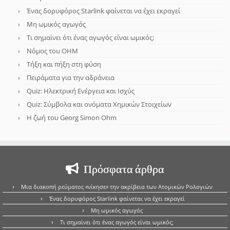
Ένας δορυφόρος Starlink φαίνεται να έχει εκραγεί
Μη ωμικός αγωγός
Τι σημαίνει ότι ένας αγωγός είναι ωμικός;
Νόμος του OHM
Τήξη και πήξη στη φύση
Πειράματα για την αδράνεια
Quiz: Ηλεκτρική Ενέργεια και Ισχύς
Quiz: Σύμβολα και ονόματα Χημικών Στοιχείων
Η ζωή του Georg Simon Ohm
Πρόσφατα άρθρα
Μια διακοπή ρεύματος «νίκησε» την ακρίβεια των Ατομικών Ρολογιών
Ένας δορυφόρος Starlink φαίνεται να έχει εκραγεί
Μη ωμικός αγωγός
Τι σημαίνει ότι ένας αγωγός είναι ωμικός;