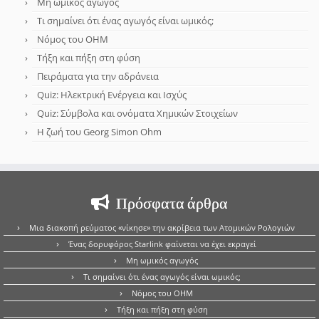
Μη ωμικός αγωγός
Τι σημαίνει ότι ένας αγωγός είναι ωμικός;
Νόμος του OHM
Τήξη και πήξη στη φύση
Πειράματα για την αδράνεια
Quiz: Ηλεκτρική Ενέργεια και Ισχύς
Quiz: Σύμβολα και ονόματα Χημικών Στοιχείων
Η ζωή του Georg Simon Ohm
Πρόσφατα άρθρα
Μια διακοπή ρεύματος «νίκησε» την ακρίβεια των Ατομικών Ρολογιών
Ένας δορυφόρος Starlink φαίνεται να έχει εκραγεί
Μη ωμικός αγωγός
Τι σημαίνει ότι ένας αγωγός είναι ωμικός;
Νόμος του OHM
Τήξη και πήξη στη φύση