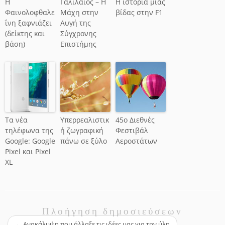
Η
Γαλιλαίος – Η
Η ιστορία μιας
Φαινολοφθαλε
Μάχη στην
βίδας στην F1
ΐνη ξαφνιάζει
Αυγή της
(δείκτης και
Σύγχρονης
βάση)
Επιστήμης
Τα νέα
Υπερρεαλιστικ
45ο Διεθνές
τηλέφωνα της
ή ζωγραφική
Φεστιβάλ
Google: Google
πάνω σε ξύλο
Αεροστάτων
Pixel και Pixel
XL
Πλοήγηση δημοσιεύσεων
←
Aνακάλυψη που άλλαξε τις ιδέες μας για την ύλη