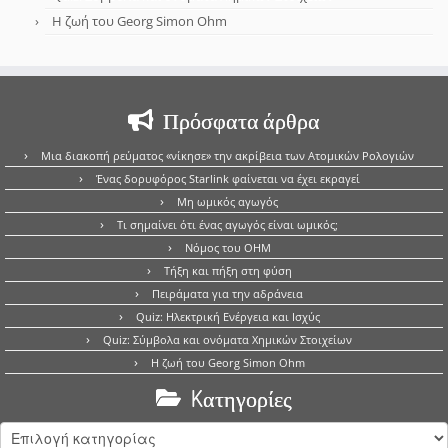
Η ζωή του Georg Simon Ohm
Πρόσφατα άρθρα
Μια διακοπή ρεύματος «νίκησε» την ακρίβεια των Ατομικών Ρολογιών
Ένας δορυφόρος Starlink φαίνεται να έχει εκραγεί
Μη ωμικός αγωγός
Τι σημαίνει ότι ένας αγωγός είναι ωμικός;
Νόμος του OHM
Τήξη και πήξη στη φύση
Πειράματα για την αδράνεια
Quiz: Ηλεκτρική Ενέργεια και Ισχύς
Quiz: Σύμβολα και ονόματα Χημικών Στοιχείων
Η ζωή του Georg Simon Ohm
Kατηγορίες
Kατηγορίες