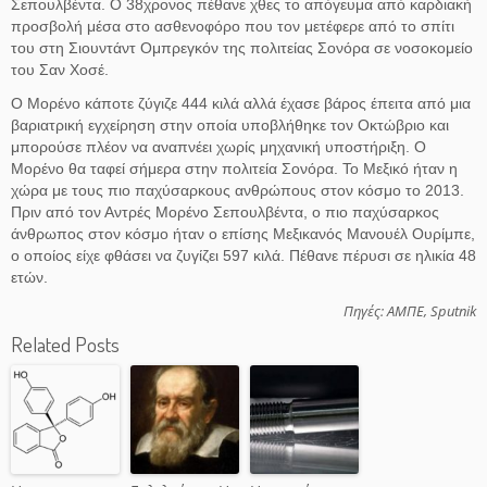
Σεπουλβέντα. Ο 38χρονος πέθανε χθες το απόγευμα από καρδιακή
προσβολή μέσα στο ασθενοφόρο που τον μετέφερε από το σπίτι
του στη Σιουντάντ Ομπρεγκόν της πολιτείας Σονόρα σε νοσοκομείο
του Σαν Χοσέ.
Ο Μορένο κάποτε ζύγιζε 444 κιλά αλλά έχασε βάρος έπειτα από μια
βαριατρική εγχείρηση στην οποία υποβλήθηκε τον Οκτώβριο και
μπορούσε πλέον να αναπνέει χωρίς μηχανική υποστήριξη. Ο
Μορένο θα ταφεί σήμερα στην πολιτεία Σονόρα. Το Μεξικό ήταν η
χώρα με τους πιο παχύσαρκους ανθρώπους στον κόσμο το 2013.
Πριν από τον Αντρές Μορένο Σεπουλβέντα, ο πιο παχύσαρκος
άνθρωπος στον κόσμο ήταν ο επίσης Μεξικανός Μανουέλ Ουρίμπε,
ο οποίος είχε φθάσει να ζυγίζει 597 κιλά. Πέθανε πέρυσι σε ηλικία 48
ετών.
Πηγές: ΑΜΠΕ, Sputnik
Related Posts