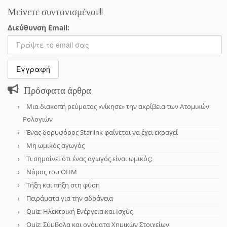
Μείνετε συντονισμένοι!!!
Διεύθυνση Email:
Πρόσφατα άρθρα
Μια διακοπή ρεύματος «νίκησε» την ακρίβεια των Ατομικών
Ρολογιών
Ένας δορυφόρος Starlink φαίνεται να έχει εκραγεί
Μη ωμικός αγωγός
Τι σημαίνει ότι ένας αγωγός είναι ωμικός;
Νόμος του OHM
Τήξη και πήξη στη φύση
Πειράματα για την αδράνεια
Quiz: Ηλεκτρική Ενέργεια και Ισχύς
Quiz: Σύμβολα και ονόματα Χημικών Στοιχείων