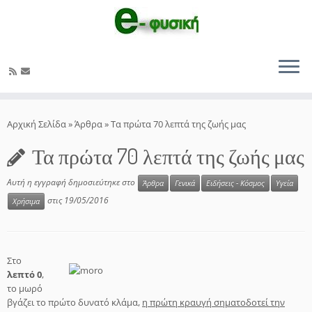
Μετάβαση
στο
Αρχική Σελίδα
»
Άρθρα
»
Τα πρώτα 70 λεπτά της ζωής μας
περιεχόμενο
Τα πρώτα 70 λεπτά της ζωής μας
Αυτή η εγγραφή δημοσιεύτηκε στο
Άρθρα
Γενικά
Ειδήσεις - Κόσμος
Υγεία
στις
19/05/2016
Χρήσιμα
Στο
λεπτό 0
,
το μωρό
βγάζει το πρώτο δυνατό κλάμα,
η πρώτη κραυγή σηματοδοτεί την