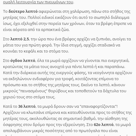
ομαλή λειτουργία των πνευμόνων του
.
Το
δεύτερο λεπτό
αφιερώνεται στη χαλάρωση, πάνω στο στήθος της
μητέρας του. Πολλοί ειδικοί εικάζουν ότι αυτό το σιωπηλό διάλειμμα
ίσως, έχει εξελιχθεί στην πορεία των χρόνων, όταν τα βρέφη έπρεπε να
είναι αόρατα από τα αρπακτικά ζώα.
Στο
λεπτό 2,5
, την ώρα που ένα βρέφος αρχίζει να ξυπνάει, ανοίγει τα
μάτια του για πρώτη φορά. Την ίδια στιγμή, αρχίζει σταδιακά να
κουνάει το κεφάλι και το στόμα του.
Στο
όγδοο λεπτό
, όλα τα μωρά αρχίζουν να γίνονται πιο ενεργητικά,
κρατώντας τα μάτια τους ανοιχτά για πέντε λεπτά ή και παραπάνω.
Κατά την διάρκεια αυτής της ενεργούς φάσης, τα νεογέννητα αρχίζουν
να εκδηλώνουν ενδιαφέρον για τροφή, κοιτάζοντας επίμονα το
πρόσωπο και το στήθος της μητέρας τους. Εκείνο το λεπτό, κάνουν
μικρούς “πεινασμένους” θορύβους και τοποθετούν τα δάχτυλα του
χεριού τους στο στόμα τους.
Κατά το
36 λεπτό
, τα μωρά δρουν σαν να “επαναφορτίζονται”!
Αρχίζουν να κλωτσάνε επίμονα και κατευθύνονται προς το στήθος της
μητέρας τους, ακολουθώντας σε σημαντικό βαθμό, την αίσθηση της
όσφρησης στον δρόμο προς την εξερεύνηση. Στο
62ο λεπτό
, τα μωρά
απολαμβάνουν μικρές ποσότητες από το πρωτόγαλα που είναι