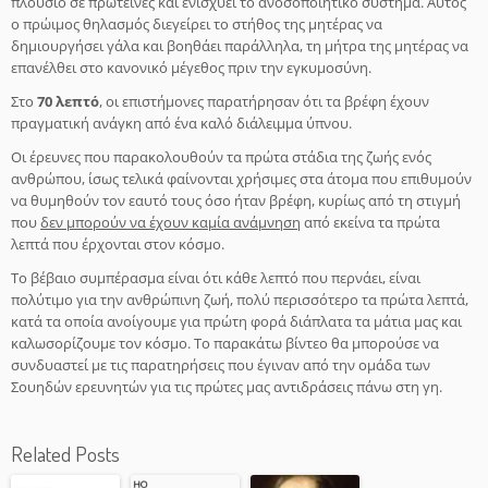
πλούσιο σε πρωτεΐνες και ενισχύει το ανοσοποιητικό σύστημα. Αυτός
ο πρώιμος θηλασμός διεγείρει το στήθος της μητέρας να
δημιουργήσει γάλα και βοηθάει παράλληλα, τη μήτρα της μητέρας να
επανέλθει στο κανονικό μέγεθος πριν την εγκυμοσύνη.
Στο
70 λεπτό
, οι επιστήμονες παρατήρησαν ότι τα βρέφη έχουν
πραγματική ανάγκη από ένα καλό διάλειμμα ύπνου.
Οι έρευνες που παρακολουθούν τα πρώτα στάδια της ζωής ενός
ανθρώπου, ίσως τελικά φαίνονται χρήσιμες στα άτομα που επιθυμούν
να θυμηθούν τον εαυτό τους όσο ήταν βρέφη, κυρίως από τη στιγμή
που
δεν μπορούν να έχουν καμία ανάμνηση
από εκείνα τα πρώτα
λεπτά που έρχονται στον κόσμο.
Το βέβαιο συμπέρασμα είναι ότι κάθε λεπτό που περνάει, είναι
πολύτιμο για την ανθρώπινη ζωή, πολύ περισσότερο τα πρώτα λεπτά,
κατά τα οποία ανοίγουμε για πρώτη φορά διάπλατα τα μάτια μας και
καλωσορίζουμε τον κόσμο. Το παρακάτω βίντεο θα μπορούσε να
συνδυαστεί με τις παρατηρήσεις που έγιναν από την ομάδα των
Σουηδών ερευνητών για τις πρώτες μας αντιδράσεις πάνω στη γη.
Related Posts