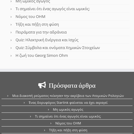
Μη ωμικός αγωγός
Τι σημαίνει ότι ένας αγωγός είναι ωμικός;
Νόμος του OHM
Τήξη και πήξη στη φύση
Πειράματα για την αδράνεια
Quiz: Ηλεκτρική Ενέργεια και Ισχύς
Quiz: Σύμβολα και ονόματα Χημικών Στοιχείων
Η ζωή του Georg Simon Ohm
Πρόσφατα άρθρα
Μια διακοπή ρεύματος «νίκησε» την ακρίβεια των Ατομικών Ρολογιών
Ένας δορυφόρος Starlink φαίνεται να έχει εκραγεί
Μη ωμικός αγωγός
Τι σημαίνει ότι ένας αγωγός είναι ωμικός;
Νόμος του OHM
Τήξη και πήξη στη φύση