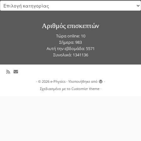
Kατηγορίες
Αριθμός επισκεπτών
Τώρα online: 10
Σήμερα: 983
Αυτή την εβδομάδα: 5571
Συνολικά: 1341136
·
© 2026
e-Physics
·
Υλοποιήθηκε από
·
Σχεδιασμένο με το
Customizr theme
·