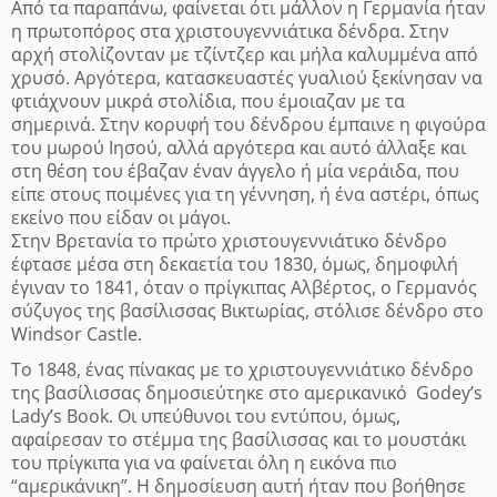
Από τα παραπάνω, φαίνεται ότι μάλλον η Γερμανία ήταν
η πρωτοπόρος στα χριστουγεννιάτικα δένδρα. Στην
αρχή στολίζονταν με τζίντζερ και μήλα καλυμμένα από
χρυσό. Αργότερα, κατασκευαστές γυαλιού ξεκίνησαν να
φτιάχνουν μικρά στολίδια, που έμοιαζαν με τα
σημερινά. Στην κορυφή του δένδρου έμπαινε η φιγούρα
του μωρού Ιησού, αλλά αργότερα και αυτό άλλαξε και
στη θέση του έβαζαν έναν άγγελο ή μία νεράιδα, που
είπε στους ποιμένες για τη γέννηση, ή ένα αστέρι, όπως
εκείνο που είδαν οι μάγοι.
Στην Βρετανία το πρώτο χριστουγεννιάτικο δένδρο
έφτασε μέσα στη δεκαετία του 1830, όμως, δημοφιλή
έγιναν το 1841, όταν ο πρίγκιπας Αλβέρτος, ο Γερμανός
σύζυγος της βασίλισσας Βικτωρίας, στόλισε δένδρο στο
Windsor Castle.
Το 1848, ένας πίνακας με το χριστουγεννιάτικο δένδρο
της βασίλισσας δημοσιεύτηκε στο αμερικανικό Godey’s
Lady’s Book. Οι υπεύθυνοι του εντύπου, όμως,
αφαίρεσαν το στέμμα της βασίλισσας και το μουστάκι
του πρίγκιπα για να φαίνεται όλη η εικόνα πιο
“αμερικάνικη”. Η δημοσίευση αυτή ήταν που βοήθησε