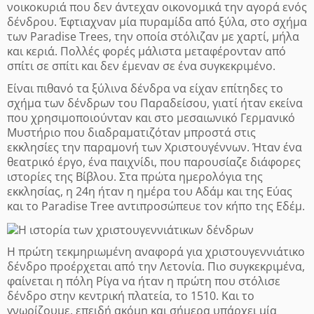
νοικοκυριά που δεν άντεχαν οικονομικά την αγορά ενός
δένδρου. Έφτιαχναν μία πυραμίδα από ξύλα, στο σχήμα
των Paradise Trees, την οποία στόλιζαν με χαρτί, μήλα
και κεριά. Πολλές φορές μάλιστα μεταφέρονταν από
σπίτι σε σπίτι και δεν έμεναν σε ένα συγκεκριμένο.
Είναι πιθανό τα ξύλινα δένδρα να είχαν επίτηδες το
σχήμα των δένδρων του Παραδείσου, γιατί ήταν εκείνα
που χρησιμοποιούνταν και στο μεσαιωνικό Γερμανικό
Μυστήριο που διαδραματιζόταν μπροστά στις
εκκλησίες την παραμονή των Χριστουγέννων. Ήταν ένα
θεατρικό έργο, ένα παιχνίδι, που παρουσίαζε διάφορες
ιστορίες της Βίβλου. Στα πρώτα ημερολόγια της
εκκλησίας, η 24η ήταν η ημέρα του Αδάμ και της Εύας
και το Paradise Tree αντιπροσώπευε τον κήπο της Εδέμ.
Η πρώτη τεκμηριωμένη αναφορά για χριστουγεννιάτικο
δένδρο προέρχεται από την Λετονία. Πιο συγκεκριμένα,
φαίνεται η πόλη Ρίγα να ήταν η πρώτη που στόλισε
δένδρο στην κεντρική πλατεία, το 1510. Και το
γνωρίζουμε, επειδή ακόμη και σήμερα υπάρχει μία