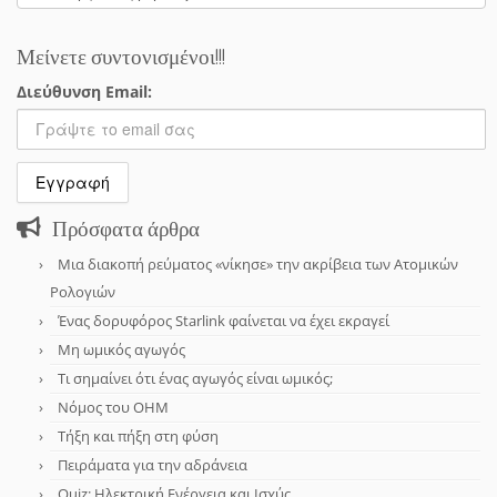
Μείνετε συντονισμένοι!!!
Διεύθυνση Email:
Πρόσφατα άρθρα
Μια διακοπή ρεύματος «νίκησε» την ακρίβεια των Ατομικών
Ρολογιών
Ένας δορυφόρος Starlink φαίνεται να έχει εκραγεί
Μη ωμικός αγωγός
Τι σημαίνει ότι ένας αγωγός είναι ωμικός;
Νόμος του OHM
Τήξη και πήξη στη φύση
Πειράματα για την αδράνεια
Quiz: Ηλεκτρική Ενέργεια και Ισχύς