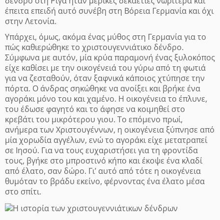
δένδρο στη Ρίγα ήταν μερικές δεκαετίες νωρίτερα και
έπειτα επειδή αυτό συνέβη στη Βόρεια Γερμανία και όχι
στην Λετονία.
Υπάρχει, όμως, ακόμα ένας μύθος στη Γερμανία για το
πώς καθιερώθηκε το χριστουγεννιάτικο δένδρο.
Σύμφωνα με αυτόν, μία κρύα παραμονή ένας ξυλοκόπος
είχε καθίσει με την οικογένειά του γύρω από τη φωτιά
για να ζεσταθούν, όταν ξαφνικά κάποιος χτύπησε την
πόρτα. Ο άνδρας σηκώθηκε να ανοίξει και βρήκε ένα
αγοράκι μόνο του και χαμένο. Η οικογένεια το έπλυνε,
του έδωσε φαγητό και το άφησε να κοιμηθεί στο
κρεβάτι του μικρότερου γιου. Το επόμενο πρωί,
ανήμερα των Χριστουγέννων, η οικογένεια ξύπνησε από
μία χορωδία αγγέλων, ενώ το αγοράκι είχε μετατραπεί
σε Ιησού. Για να τους ευχαριστήσει για τη φροντίδα
τους, βγήκε στο μπροστινό κήπο και έκοψε ένα κλαδί
από έλατο, σαν δώρο. Γι’ αυτό από τότε η οικογένεια
θυμόταν το βράδυ εκείνο, φέρνοντας ένα έλατο μέσα
στο σπίτι.