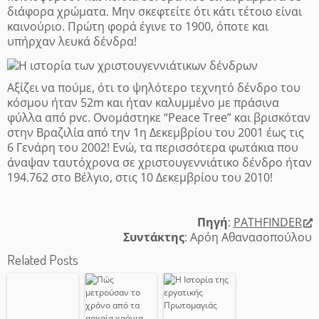
διάφορα χρώματα. Μην σκεφτείτε ότι κάτι τέτοιο είναι
καινούριο. Πρώτη φορά έγινε το 1900, όποτε και
υπήρχαν λευκά δένδρα!
Αξίζει να πούμε, ότι το ψηλότερο τεχνητό δένδρο του
κόσμου ήταν 52m και ήταν καλυμμένο με πράσινα
φύλλα από pvc. Ονομάστηκε “Peace Tree” και βρισκόταν
στην Βραζιλία από την 1η Δεκεμβρίου του 2001 έως τις
6 Γενάρη του 2002! Ενώ, τα περισσότερα φωτάκια που
άναψαν ταυτόχρονα σε χριστουγεννιάτικο δένδρο ήταν
194.762 στο Βέλγιο, στις 10 Δεκεμβρίου του 2010!
Πηγή
:
PATHFINDER
Συντάκτης
: Αρόη Αθανασοπούλου
Related Posts