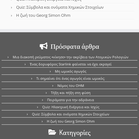
Quiz: Σύμβολα και ονόματα Χημικών Στοιχείων
Η ζωή του Georg Simon Ohm
Πρόσφατα άρθρα
Μια διακοπή ρεύματος «νίκησε» την ακρίβεια των Ατομικών Ρολογιών
Ένας δορυφόρος Starlink φαίνεται να έχει εκραγεί
Μη ωμικός αγωγός
Τι σημαίνει ότι ένας αγωγός είναι ωμικός;
Νόμος του OHM
Τήξη και πήξη στη φύση
Πειράματα για την αδράνεια
Quiz: Ηλεκτρική Ενέργεια και Ισχύς
Quiz: Σύμβολα και ονόματα Χημικών Στοιχείων
Η ζωή του Georg Simon Ohm
Kατηγορίες