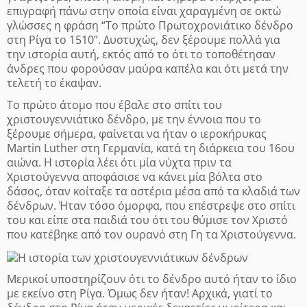
επιγραφή πάνω στην οποία είναι χαραγμένη σε οκτώ
γλώσσες η φράση “Το πρώτο Πρωτοχρονιάτικο δένδρο
στη Ρίγα το 1510”. Δυστυχώς, δεν ξέρουμε πολλά για
την ιστορία αυτή, εκτός από το ότι το τοποθέτησαν
άνδρες που φορούσαν μαύρα καπέλα και ότι μετά την
τελετή το έκαψαν.
Το πρώτο άτομο που έβαλε στο σπίτι του
χριστουγεννιάτικο δένδρο, με την έννοια που το
ξέρουμε σήμερα, φαίνεται να ήταν ο ιεροκήρυκας
Martin Luther στη Γερμανία, κατά τη διάρκεια του 16ου
αιώνα. Η ιστορία λέει ότι μία νύχτα πριν τα
Χριστούγεννα αποφάσισε να κάνει μία βόλτα στο
δάσος, όταν κοίταξε τα αστέρια μέσα από τα κλαδιά των
δένδρων. Ήταν τόσο όμορφα, που επέστρεψε στο σπίτι
του και είπε στα παιδιά του ότι του θύμισε τον Χριστό
που κατέβηκε από τον ουρανό στη Γη τα Χριστούγεννα.
Μερικοί υποστηρίζουν ότι το δένδρο αυτό ήταν το ίδιο
με εκείνο στη Ρίγα. Όμως δεν ήταν! Αρχικά, γιατί το