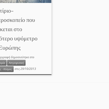
τίριο–
εροσκοπείο που
κεται στο
ότερο υψόμετρο
 Ευρώπης
εγγραφή δημοσιεύτηκε στο
ομία
Αστροφυσική
στις
29/10/2013
ς - Κόσμος