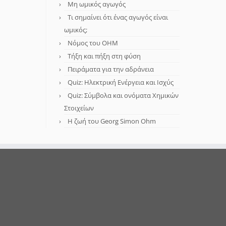
Μη ωμικός αγωγός
Τι σημαίνει ότι ένας αγωγός είναι
ωμικός;
Νόμος του OHM
Τήξη και πήξη στη φύση
Πειράματα για την αδράνεια
Quiz: Ηλεκτρική Ενέργεια και Ισχύς
Quiz: Σύμβολα και ονόματα Χημικών
Στοιχείων
Η ζωή του Georg Simon Ohm