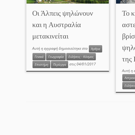
Οι Άλπεις ψηλώνουν
Το κ
και η Αυστραλία
αστ
μετακινείται
βρίσ
ψηλ
Αυτή η εγγραφή δημοσιεύτηκε στο
Άρθρα
της
Γενικά
Γεωγραφία
Ειδήσεις - Κόσμος
στις
04/01/2017
Επιστήμη
Περίεργα
Αυτή η 
Αστρον
Ειδήσει