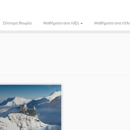
Σύντομη θεωρία
Μαθήματα ανα τάξη
Μαθήματα ανα τίτλ