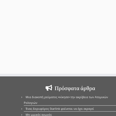
Πρόσφατα άρθρα
Μια διακοπή ρεύματος «νίκησε» την ακρίβεια των Ατομικών
Ρολογιών
Ένας δορυφόρος Starlink φαίνεται να έχει εκραγεί
Μη ωμικός αγωγός