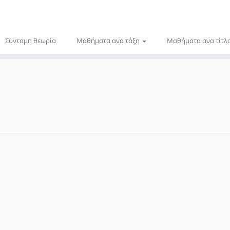
Σύντομη θεωρία
Μαθήματα ανα τάξη
Μαθήματα ανα τίτλ