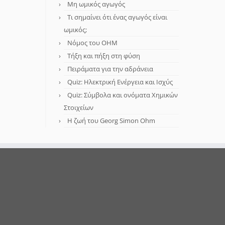
Μη ωμικός αγωγός
Τι σημαίνει ότι ένας αγωγός είναι
ωμικός;
Νόμος του OHM
Τήξη και πήξη στη φύση
Πειράματα για την αδράνεια
Quiz: Ηλεκτρική Ενέργεια και Ισχύς
Quiz: Σύμβολα και ονόματα Χημικών
Στοιχείων
Η ζωή του Georg Simon Ohm