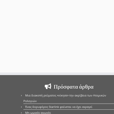
Πρόσφατα άρθρα
Μια διακοπή ρεύματος «νίκησε» την ακρίβεια των Ατομικών
Ρολογιών
Ένας δορυφόρος Starlink φαίνεται να έχει εκραγεί
Μη ωμικός αγωγός