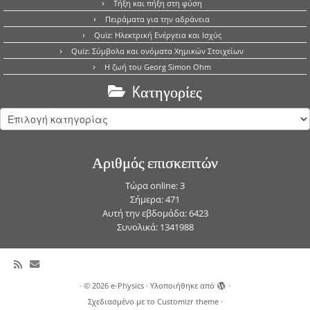
Τήξη και πήξη στη φύση
Πειράματα για την αδράνεια
Quiz: Ηλεκτρική Ενέργεια και Ισχύς
Quiz: Σύμβολα και ονόματα Χημικών Στοιχείων
Η ζωή του Georg Simon Ohm
Kατηγορίες
Kατηγορίες
Αριθμός επισκεπτών
Τώρα online: 3
Σήμερα: 471
Αυτή την εβδομάδα: 6423
Συνολικά: 1341988
·
© 2026
e-Physics
·
Υλοποιήθηκε από
·
Σχεδιασμένο με το
Customizr theme
·