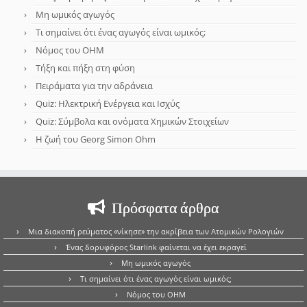
Μη ωμικός αγωγός
Τι σημαίνει ότι ένας αγωγός είναι ωμικός;
Νόμος του OHM
Τήξη και πήξη στη φύση
Πειράματα για την αδράνεια
Quiz: Ηλεκτρική Ενέργεια και Ισχύς
Quiz: Σύμβολα και ονόματα Χημικών Στοιχείων
Η ζωή του Georg Simon Ohm
Πρόσφατα άρθρα
Μια διακοπή ρεύματος «νίκησε» την ακρίβεια των Ατομικών Ρολογιών
Ένας δορυφόρος Starlink φαίνεται να έχει εκραγεί
Μη ωμικός αγωγός
Τι σημαίνει ότι ένας αγωγός είναι ωμικός;
Νόμος του OHM