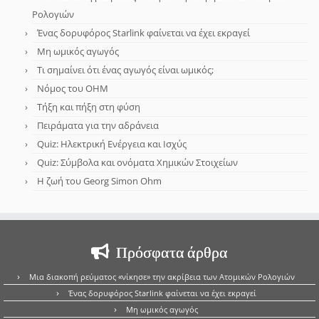
Ρολογιών
Ένας δορυφόρος Starlink φαίνεται να έχει εκραγεί
Μη ωμικός αγωγός
Τι σημαίνει ότι ένας αγωγός είναι ωμικός;
Νόμος του OHM
Τήξη και πήξη στη φύση
Πειράματα για την αδράνεια
Quiz: Ηλεκτρική Ενέργεια και Ισχύς
Quiz: Σύμβολα και ονόματα Χημικών Στοιχείων
Η ζωή του Georg Simon Ohm
Πρόσφατα άρθρα
Μια διακοπή ρεύματος «νίκησε» την ακρίβεια των Ατομικών Ρολογιών
Ένας δορυφόρος Starlink φαίνεται να έχει εκραγεί
Μη ωμικός αγωγός