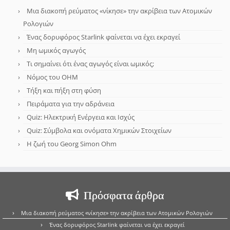
Μια διακοπή ρεύματος «νίκησε» την ακρίβεια των Ατομικών
Ρολογιών
Ένας δορυφόρος Starlink φαίνεται να έχει εκραγεί
Μη ωμικός αγωγός
Τι σημαίνει ότι ένας αγωγός είναι ωμικός;
Νόμος του OHM
Τήξη και πήξη στη φύση
Πειράματα για την αδράνεια
Quiz: Ηλεκτρική Ενέργεια και Ισχύς
Quiz: Σύμβολα και ονόματα Χημικών Στοιχείων
Η ζωή του Georg Simon Ohm
Πρόσφατα άρθρα
Μια διακοπή ρεύματος «νίκησε» την ακρίβεια των Ατομικών Ρολογιών
Ένας δορυφόρος Starlink φαίνεται να έχει εκραγεί