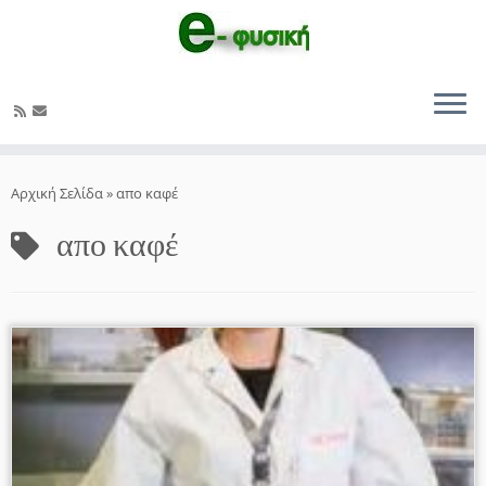
Μετάβαση
στο
Αρχική Σελίδα
»
απο καφέ
περιεχόμενο
απο καφέ