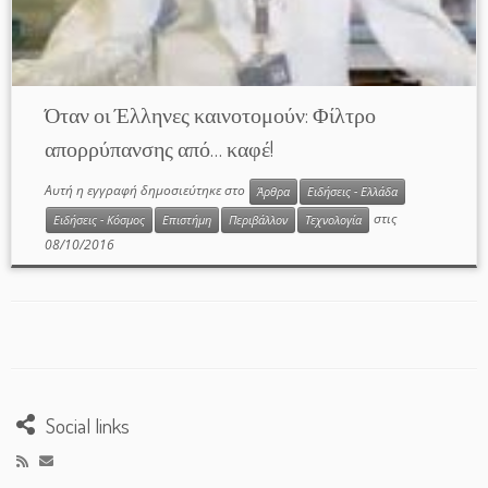
Όταν οι Έλληνες καινοτομούν: Φίλτρο
απορρύπανσης από… καφέ!
Αυτή η εγγραφή δημοσιεύτηκε στο
Άρθρα
Ειδήσεις - Ελλάδα
στις
Ειδήσεις - Κόσμος
Επιστήμη
Περιβάλλον
Τεχνολογία
08/10/2016
Social links