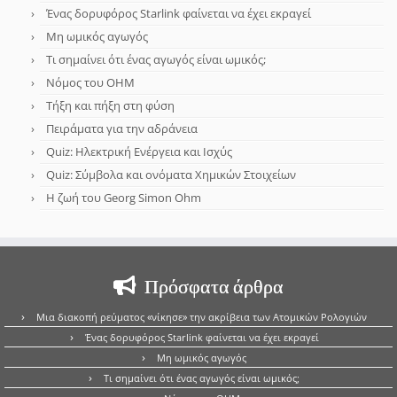
Ένας δορυφόρος Starlink φαίνεται να έχει εκραγεί
Μη ωμικός αγωγός
Τι σημαίνει ότι ένας αγωγός είναι ωμικός;
Νόμος του OHM
Τήξη και πήξη στη φύση
Πειράματα για την αδράνεια
Quiz: Ηλεκτρική Ενέργεια και Ισχύς
Quiz: Σύμβολα και ονόματα Χημικών Στοιχείων
Η ζωή του Georg Simon Ohm
Πρόσφατα άρθρα
Μια διακοπή ρεύματος «νίκησε» την ακρίβεια των Ατομικών Ρολογιών
Ένας δορυφόρος Starlink φαίνεται να έχει εκραγεί
Μη ωμικός αγωγός
Τι σημαίνει ότι ένας αγωγός είναι ωμικός;