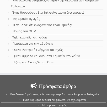
Μια διακοπή ρεύματος «νίκησε» την ακρίβεια των Ατομικών
Ρολογιών
Ένας δορυφόρος Starlink φαίνεται να έχει εκραγεί
Μη ωμικός αγωγός
Τι σημαίνει ότι ένας αγωγός είναι ωμικός;
Νόμος του OHM
Τήξη και πήξη στη φύση
Πειράματα για την αδράνεια
Quiz: Ηλεκτρική Ενέργεια και Ισχύς
Quiz: Σύμβολα και ονόματα Χημικών Στοιχείων
Η ζωή του Georg Simon Ohm
Πρόσφατα άρθρα
Μια διακοπή ρεύματος «νίκησε» την ακρίβεια των Ατομικών Ρολογιών
Ένας δορυφόρος Starlink φαίνεται να έχει εκραγεί
Μη ωμικός αγωγός