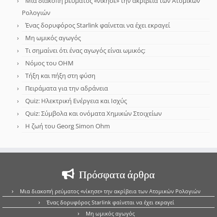
Μια διακοπή ρεύματος «νίκησε» την ακρίβεια των Ατομικών
Ρολογιών
Ένας δορυφόρος Starlink φαίνεται να έχει εκραγεί
Μη ωμικός αγωγός
Τι σημαίνει ότι ένας αγωγός είναι ωμικός;
Νόμος του OHM
Τήξη και πήξη στη φύση
Πειράματα για την αδράνεια
Quiz: Ηλεκτρική Ενέργεια και Ισχύς
Quiz: Σύμβολα και ονόματα Χημικών Στοιχείων
Η ζωή του Georg Simon Ohm
Πρόσφατα άρθρα
Μια διακοπή ρεύματος «νίκησε» την ακρίβεια των Ατομικών Ρολογιών
Ένας δορυφόρος Starlink φαίνεται να έχει εκραγεί
Μη ωμικός αγωγός