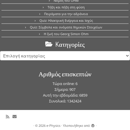
Νόμος του OHM
Τήξη και πήξη στη φύση
Πειράματα για την αδράνεια
Quiz: Ηλεκτρική Ενέργεια και Ισχύς
Quiz: Σύμβολα και ονόματα Χημικών Στοιχείων
Η ζωή του Georg Simon Ohm
Kατηγορίες
Kατηγορίες
Αριθμός επισκεπτών
Τώρα online: 6
Σήμερα: 907
Αυτή την εβδομάδα: 6859
Συνολικά: 1342424
·
© 2026
e-Physics
·
Υλοποιήθηκε από
·