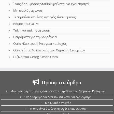
Ένας δορυφόρος Starlink φαίνεται να έχει εκραγεί
Μη ωμικός αγωγός
Τι σημαίνει ότι ένας αγωγός είναι ωμικός;
Νόμος του OHM
Τήξη και πήξη στη φύση
Πειράματα για την αδράνεια
Quiz: Ηλεκτρική Ενέργεια και Ισχύς
Quiz: Σύμβολα και ονόματα Χημικών Στοιχείων
Η ζωή του Georg Simon Ohm
Πρόσφατα άρθρα
Μια διακοπή ρεύματος «νίκησε» την ακρίβεια των Ατομικών Ρολογιών
Ένας δορυφόρος Starlink φαίνεται να έχει εκραγεί
Μη ωμικός αγωγός
Τι σημαίνει ότι ένας αγωγός είναι ωμικός;