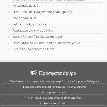
Μη ωμικός αγωγός
Τι σημαίνει ότι ένας αγωγός είναι ωμικός;
Νόμος του OHM
Τήξη και πήξη στη φύση
Πειράματα για την αδράνεια
Quiz: Ηλεκτρική Ενέργεια και Ισχύς
Quiz: Σύμβολα και ονόματα Χημικών Στοιχείων
Η ζωή του Georg Simon Ohm
Πρόσφατα άρθρα
Μια διακοπή ρεύματος «νίκησε» την ακρίβεια των Ατομικών Ρολογιών
Ένας δορυφόρος Starlink φαίνεται να έχει εκραγεί
Μη ωμικός αγωγός
Τι σημαίνει ότι ένας αγωγός είναι ωμικός;
Νόμος του OHM