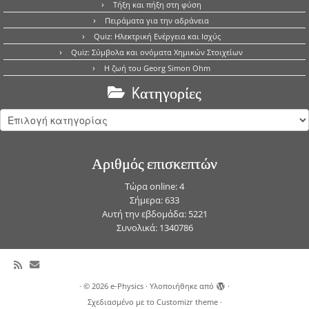
Τήξη και πήξη στη φύση
Πειράματα για την αδράνεια
Quiz: Ηλεκτρική Ενέργεια και Ισχύς
Quiz: Σύμβολα και ονόματα Χημικών Στοιχείων
Η ζωή του Georg Simon Ohm
Kατηγορίες
Kατηγορίες
Αριθμός επισκεπτών
Τώρα online: 4
Σήμερα: 633
Αυτή την εβδομάδα: 5221
Συνολικά: 1340786
·
© 2026
e-Physics
·
Υλοποιήθηκε από
·
Σχεδιασμένο με το
Customizr theme
·