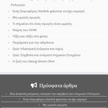
Ρολογιών
Ένας δορυφόρος Starlink φαίνεται να έχει εκραγεί
Μη ωμικός αγωγός
Τι σημαίνει ότι ένας αγωγός είναι ωμικός;
Νόμος του OHM
Τήξη και πήξη στη φύση
Πειράματα για την αδράνεια
Quiz: Ηλεκτρική Ενέργεια και Ισχύς
Quiz: Σύμβολα και ονόματα Χημικών Στοιχείων
Η ζωή του Georg Simon Ohm
Πρόσφατα άρθρα
Μια διακοπή ρεύματος «νίκησε» την ακρίβεια των Ατομικών Ρολογιών
Ένας δορυφόρος Starlink φαίνεται να έχει εκραγεί
Μη ωμικός αγωγός