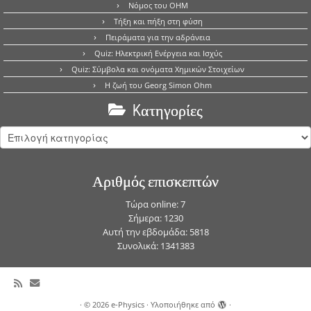
Νόμος του OHM
Τήξη και πήξη στη φύση
Πειράματα για την αδράνεια
Quiz: Ηλεκτρική Ενέργεια και Ισχύς
Quiz: Σύμβολα και ονόματα Χημικών Στοιχείων
Η ζωή του Georg Simon Ohm
Kατηγορίες
Kατηγορίες
Αριθμός επισκεπτών
Τώρα online: 7
Σήμερα: 1230
Αυτή την εβδομάδα: 5818
Συνολικά: 1341383
·
© 2026
e-Physics
·
Υλοποιήθηκε από
·