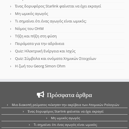
Ένας δορυφόρος Starlink φαίνεται να έχει εκραγεί
Μη ωμικός αγωγός
Τι σημαίνει ότι ένας αγωγός είναι ωμικός;
Νόμος του OHM
Τήξη και πήξη στη φύση
Πειράματα για την αδράνεια
Quiz: Ηλεκτρική Ενέργεια και Ισχύς
Quiz: Σύμβολα και ονόματα Χημικών Στοιχείων
Η ζωή του Georg Simon Ohm
Πρόσφατα άρθρα
Μια διακοπή ρεύματος «νίκησε» την ακρίβεια των Ατομικών Ρολογιών
Ένας δορυφόρος Starlink φαίνεται να έχει εκραγεί
Μη ωμικός αγωγός
Τι σημαίνει ότι ένας αγωγός είναι ωμικός;