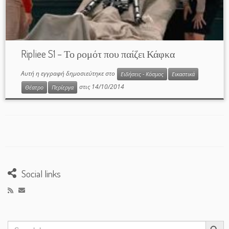
Ripliee S1 – Το ρομότ που παίζει Κάφκα
Αυτή η εγγραφή δημοσιεύτηκε στο
Ειδήσεις - Κόσμος
Εικαστικά
στις
14/10/2014
Θέατρο
Περίεργα
Social links
Search Button
Search