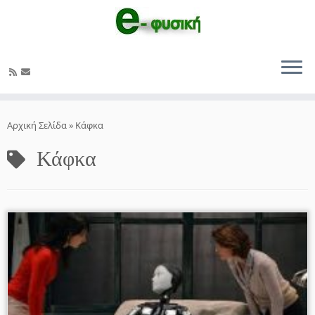
Μετάβαση
στο
Αρχική Σελίδα
»
Κάφκα
περιεχόμενο
Κάφκα