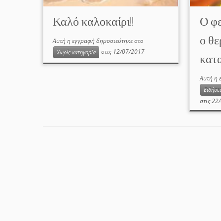
Καλό καλοκαίρι!!
Ο φε
ο θε
Αυτή η εγγραφή δημοσιεύτηκε στο
στις
12/07/2017
Χωρίς κατηγορία
κατα
Αυτή η 
Ειδήσει
στις
22/