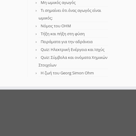
Μη ωμικός αγωγός
Τι σημαίνει ότι ένας αγωγός είναι
ωμικός;
Νόμος του OHM
Τήξη και πήξη στη φύση
Πειράματα για την αδράνεια
Quiz: Ηλεκτρική Ενέργεια και Ισχύς
Quiz: Σύμβολα και ονόματα Χημικών
Στοιχείων
Η ζωή του Georg Simon Ohm