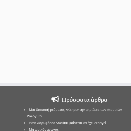
Πρόσφατα άρθρα
Μια διακοπή ρεύματος «νίκησε» την ακρίβεια των Ατομικών
Ρολογιών
Ένας δορυφόρος Starlink φαίνεται να έχει εκραγεί
Μη ωμικός αγωγός