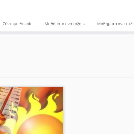
Σύντομη θεωρία
Μαθήματα ανα τάξη
Μαθήματα ανα τίτλ