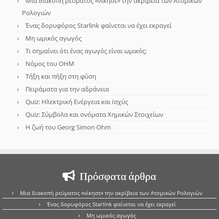
Μια διακοπή ρεύματος «νίκησε» την ακρίβεια των Ατομικών
Ρολογιών
Ένας δορυφόρος Starlink φαίνεται να έχει εκραγεί
Μη ωμικός αγωγός
Τι σημαίνει ότι ένας αγωγός είναι ωμικός;
Νόμος του OHM
Τήξη και πήξη στη φύση
Πειράματα για την αδράνεια
Quiz: Ηλεκτρική Ενέργεια και Ισχύς
Quiz: Σύμβολα και ονόματα Χημικών Στοιχείων
Η ζωή του Georg Simon Ohm
Πρόσφατα άρθρα
Μια διακοπή ρεύματος «νίκησε» την ακρίβεια των Ατομικών Ρολογιών
Ένας δορυφόρος Starlink φαίνεται να έχει εκραγεί
Μη ωμικός αγωγός