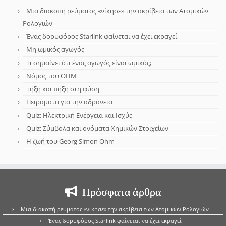
Μια διακοπή ρεύματος «νίκησε» την ακρίβεια των Ατομικών
Ρολογιών
Ένας δορυφόρος Starlink φαίνεται να έχει εκραγεί
Μη ωμικός αγωγός
Τι σημαίνει ότι ένας αγωγός είναι ωμικός;
Νόμος του OHM
Τήξη και πήξη στη φύση
Πειράματα για την αδράνεια
Quiz: Ηλεκτρική Ενέργεια και Ισχύς
Quiz: Σύμβολα και ονόματα Χημικών Στοιχείων
Η ζωή του Georg Simon Ohm
Πρόσφατα άρθρα
Μια διακοπή ρεύματος «νίκησε» την ακρίβεια των Ατομικών Ρολογιών
Ένας δορυφόρος Starlink φαίνεται να έχει εκραγεί