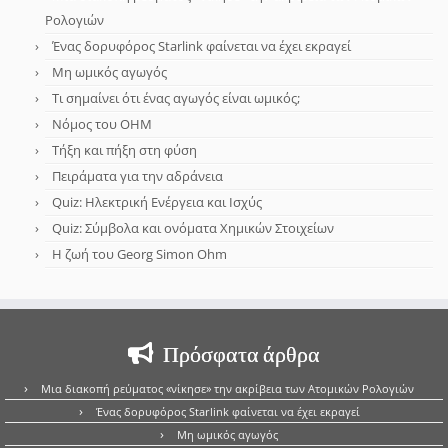
Ρολογιών
Ένας δορυφόρος Starlink φαίνεται να έχει εκραγεί
Μη ωμικός αγωγός
Τι σημαίνει ότι ένας αγωγός είναι ωμικός;
Νόμος του OHM
Τήξη και πήξη στη φύση
Πειράματα για την αδράνεια
Quiz: Ηλεκτρική Ενέργεια και Ισχύς
Quiz: Σύμβολα και ονόματα Χημικών Στοιχείων
Η ζωή του Georg Simon Ohm
Πρόσφατα άρθρα
Μια διακοπή ρεύματος «νίκησε» την ακρίβεια των Ατομικών Ρολογιών
Ένας δορυφόρος Starlink φαίνεται να έχει εκραγεί
Μη ωμικός αγωγός