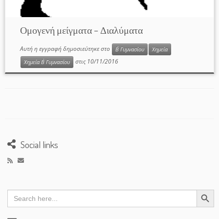
Ομογενή μείγματα – Διαλύματα
Αυτή η εγγραφή δημοσιεύτηκε στο
Β΄ Γυμνασίου
Χημεία
στις
10/11/2016
Χημεία Β΄ Γυμνασίου
Social links
Search Button
Search
for: