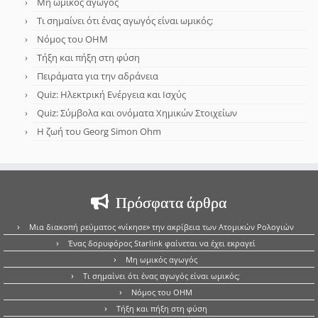
Μη ωμικός αγωγός
Τι σημαίνει ότι ένας αγωγός είναι ωμικός;
Νόμος του OHM
Τήξη και πήξη στη φύση
Πειράματα για την αδράνεια
Quiz: Ηλεκτρική Ενέργεια και Ισχύς
Quiz: Σύμβολα και ονόματα Χημικών Στοιχείων
Η ζωή του Georg Simon Ohm
Πρόσφατα άρθρα
Μια διακοπή ρεύματος «νίκησε» την ακρίβεια των Ατομικών Ρολογιών
Ένας δορυφόρος Starlink φαίνεται να έχει εκραγεί
Μη ωμικός αγωγός
Τι σημαίνει ότι ένας αγωγός είναι ωμικός;
Νόμος του OHM
Τήξη και πήξη στη φύση