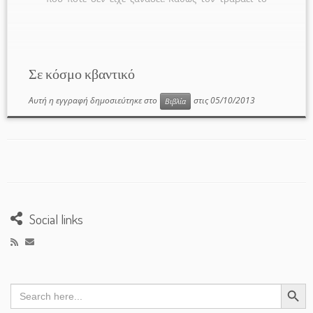
μυστήριο, θα μπει στο σπίτι αυτό και θα βρεθεί
στον κβαντικό κόσμο όπου, παρέα με ένα ανήσυχο
ξωτικό με χαλκόχρωμα μαλλιά και μια πανέμορφη
κβαντική νεράιδα, θα γνωρίσει αξέχαστες εμπειρίες
στον αγώνα της ύλης με την αντιύλη, θα επισκεφθεί
Σε κόσμο κβαντικό
ένα ωρολογοποιείο όπου δοκιμάζεται η θεωρία της
σχετικότητας, θα συναντήσει […]
Αυτή η εγγραφή δημοσιεύτηκε στο
στις
05/10/2013
Βιβλία
Social links
Search Button
Search
for: