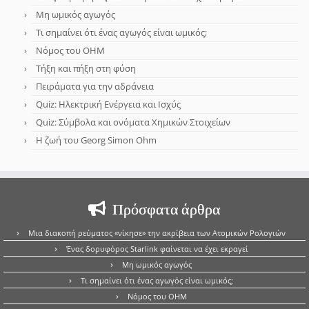
Μη ωμικός αγωγός
Τι σημαίνει ότι ένας αγωγός είναι ωμικός;
Νόμος του OHM
Τήξη και πήξη στη φύση
Πειράματα για την αδράνεια
Quiz: Ηλεκτρική Ενέργεια και Ισχύς
Quiz: Σύμβολα και ονόματα Χημικών Στοιχείων
Η ζωή του Georg Simon Ohm
Πρόσφατα άρθρα
Μια διακοπή ρεύματος «νίκησε» την ακρίβεια των Ατομικών Ρολογιών
Ένας δορυφόρος Starlink φαίνεται να έχει εκραγεί
Μη ωμικός αγωγός
Τι σημαίνει ότι ένας αγωγός είναι ωμικός;
Νόμος του OHM