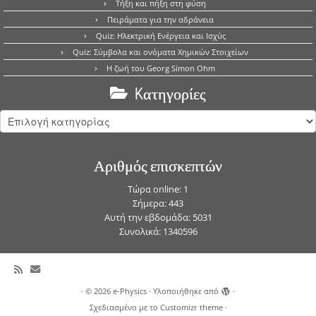
Τήξη και πήξη στη φύση
Πειράματα για την αδράνεια
Quiz: Ηλεκτρική Ενέργεια και Ισχύς
Quiz: Σύμβολα και ονόματα Χημικών Στοιχείων
Η ζωή του Georg Simon Ohm
Kατηγορίες
Kατηγορίες
Αριθμός επισκεπτών
Τώρα online: 1
Σήμερα: 443
Αυτή την εβδομάδα: 5031
Συνολικά: 1340596
·
© 2026
e-Physics
·
Υλοποιήθηκε από
·
Σχεδιασμένο με το
Customizr theme
·