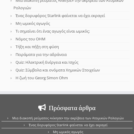
Μια διακοπή ρεύματος «νίκησε» την ακρίβεια των Ατομικών
Ρολογιών
Ένας δορυφόρος Starlink φαίνεται να έχει εκραγεί
Μη ωμικός αγωγός
Τι σημαίνει ότι ένας αγωγός είναι ωμικός;
Νόμος του OHM
Τήξη και πήξη στη φύση
Πειράματα για την αδράνεια
Quiz: Ηλεκτρική Ενέργεια και Ισχύς
Quiz: Σύμβολα και ονόματα Χημικών Στοιχείων
Η ζωή του Georg Simon Ohm
Πρόσφατα άρθρα
Μια διακοπή ρεύματος «νίκησε» την ακρίβεια των Ατομικών Ρολογιών
Ένας δορυφόρος Starlink φαίνεται να έχει εκραγεί
Μη ωμικός αγωγός