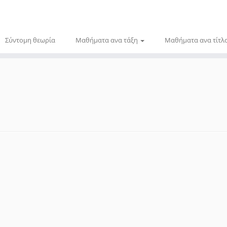
Σύντομη θεωρία
Μαθήματα ανα τάξη
Μαθήματα ανα τίτλ