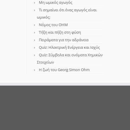
Μη ωμικός αγωγός
Τι σημαίνει ότι ένας αγωγός είναι
ωμικός;
Νόμος του OHM
Τήξη και πήξη στη φύση
Πειράματα για την αδράνεια
Quiz: Ηλεκτρική Ενέργεια και Ισχύς
Quiz: Σύμβολα και ονόματα Χημικών
Στοιχείων
Η ζωή του Georg Simon Ohm