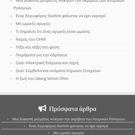
Μια διακοπή ρεύματος «νίκησε» την ακρίβεια των Ατομικών
Ρολογιών
Ένας δορυφόρος Starlink φαίνεται να έχει εκραγεί
Μη ωμικός αγωγός
Τι σημαίνει ότι ένας αγωγός είναι ωμικός;
Νόμος του OHM
Τήξη και πήξη στη φύση
Πειράματα για την αδράνεια
Quiz: Ηλεκτρική Ενέργεια και Ισχύς
Quiz: Σύμβολα και ονόματα Χημικών Στοιχείων
Η ζωή του Georg Simon Ohm
Πρόσφατα άρθρα
Μια διακοπή ρεύματος «νίκησε» την ακρίβεια των Ατομικών Ρολογιών
Ένας δορυφόρος Starlink φαίνεται να έχει εκραγεί
Μη ωμικός αγωγός