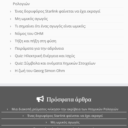
Ρολογιών
Ένας δορυφόρος Starlink φαίνεται να έχει εκραγεί
Μη ωμικός αγωγός
Τι σημαίνει ότι ένας αγωγός είναι ωμικός;
Νόμος του OHM
Τήξη και πήξη στη φύση
Πειράματα για την αδράνεια
Quiz: Ηλεκτρική Ενέργεια και Ισχύς
Quiz: Σύμβολα και ονόματα Χημικών Στοιχείων
Η ζωή του Georg Simon Ohm
Πρόσφατα άρθρα
Μια διακοπή ρεύματος «νίκησε» την ακρίβεια των Ατομικών Ρολογιών
Ένας δορυφόρος Starlink φαίνεται να έχει εκραγεί
Μη ωμικός αγωγός