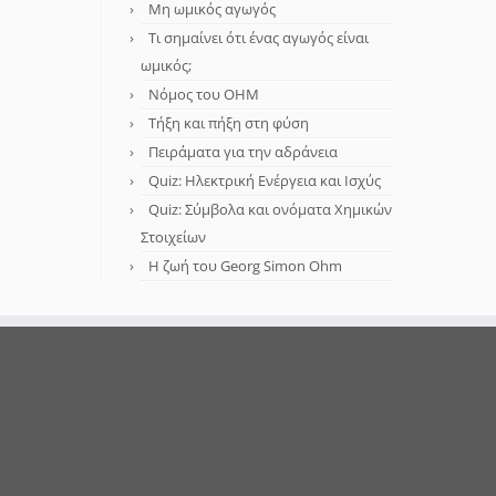
Μη ωμικός αγωγός
Τι σημαίνει ότι ένας αγωγός είναι
ωμικός;
Νόμος του OHM
Τήξη και πήξη στη φύση
Πειράματα για την αδράνεια
Quiz: Ηλεκτρική Ενέργεια και Ισχύς
Quiz: Σύμβολα και ονόματα Χημικών
Στοιχείων
Η ζωή του Georg Simon Ohm