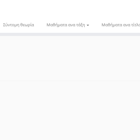
Σύντομη θεωρία
Μαθήματα ανα τάξη
Μαθήματα ανα τίτλ