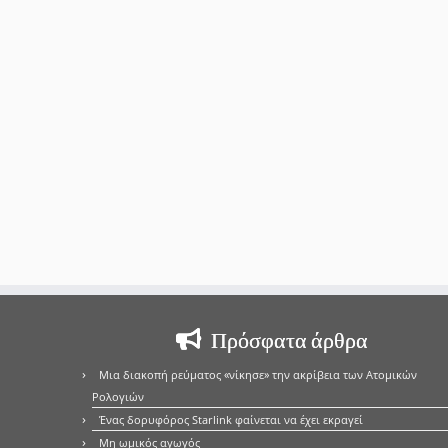
Πρόσφατα άρθρα
Μια διακοπή ρεύματος «νίκησε» την ακρίβεια των Ατομικών
Ρολογιών
Ένας δορυφόρος Starlink φαίνεται να έχει εκραγεί
Μη ωμικός αγωγός