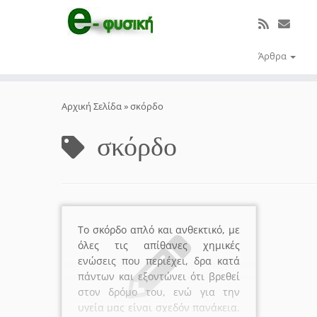
Άρθρα
Μετάβαση
στο
Αρχική Σελίδα
»
σκόρδο
περιεχόμενο
σκόρδο
Το σκόρδο απλό και ανθεκτικό, με
όλες τις απίθανες χημικές
ενώσεις που περιέχει, δρα κατά
πάντων και εξοντώνει ότι βρεθεί
στον δρόμο του, ενώ για την
υγεία μας είναι σχεδόν πανάκεια.